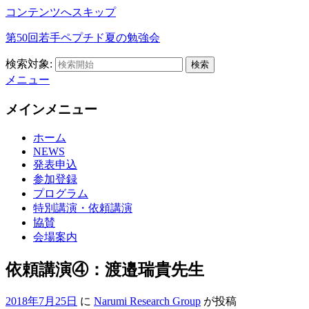
コンテンツへスキップ
第50回若手ペプチド夏の勉強会
検索対象:
検索
メニュー
メインメニュー
ホーム
NEWS
発表申込
参加登録
プログラム
特別講演・依頼講演
協賛
会場案内
依頼講演④：渡邉瑞貴先生
2018年7月25日
に
Narumi Research Group
が投稿