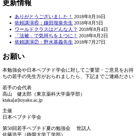
更新情報
ありがとうございました！
2018年8月16日
依頼講演⑥：鎌田瑠泉先生
2018年8月5日
ワールドクラスはどんな人？
2018年8月4日
「法被」で気持ちを１つに！
2018年8月2日
依頼講演②：野水基義先生
2018年7月27日
お願い
本勉強会や日本ペプチド学会に対してご要望・ご意見をお持
ちの若手の先生方がおられましたら、下記までご連絡ださい
若手の会代表
高山 健太郎（東京薬科大学薬学部）
ktaka[at]toyaku.ac.jp
主催
日本ペプチド学会
第50回若手ペプチド夏の勉強会 世話人
佐藤浩平（静岡大学工学部）