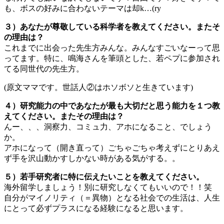
も、ボスの好みに合わないテーマは却k…(ry
３）あなたが尊敬している科学者を教えてください。またそ
の理由は？
これまでに出会った先生方みんな。みんなすごいなーって思
ってます。特に、鳴海さんを筆頭とした、若ペプに参加され
てる同世代の先生方。
(原文ママです。世話人②はホソボソと生きています)
４）研究能力の中であなたが最も大切だと思う能力を１つ教
えてください。またその理由は？
んー、、、洞察力、コミュ力、アホになること、でしょう
か。
アホになって（開き直って）ごちゃごちゃ考えずにとりあえ
ず手を沢山動かすしかない時がある気がする。。
５）若手研究者に特に伝えたいことを教えてください。
海外留学しましょう！別に研究しなくてもいいので！！笑
自分がマイノリティ（＝異物）となる社会での生活は、人生
にとって必ずプラスになる経験になると思います。