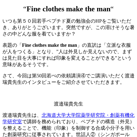
“
Fine clothes make the man
“
いつも第５０回若手ペプチド夏の勉強会のHPをご覧いただ
き、ありがとうございます。突然ですが、この溶けそうな暑
さの中どんな服を着ていますか？
表題の「
Fine clothes make the man
」の直訳は「立派な衣服
が人をつくる」となり、”人は外見しか見えないので、まず
は見た目を大事にすれば印象を変えることができる”という
意味があるそうです。
さて、今回は第50回若ぺの依頼講演④でご講演いただく渡邉
瑞貴先生のインタビューをご紹介させていただきます。
渡邉瑞貴先生
渡邉瑞貴先生は、
北海道大学大学院薬学研究院・創薬有機化
学研究室
で講師を務められており、ペプチドの構造（外見）
を整えることで、機能（印象）を制御する合成小分子を用い
た創薬研究に従事されています。世話人②（シンガポール