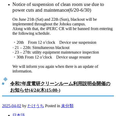
Notice of suspension of clean room use due to
power cuts and maintenance(6/20-6/30)
On June 21th (Sat) and 22th (Sun), blackout will be
implemented throughout the Johoku campus.
Along with that, the iPERC CR will be banned from entering
the following schedule.
・20th From 12 o’clock Device use suspension
· 21 – 22th: Simultaneous blackout
· 23 – 27th: utility equipment maintenance inspection
・30th From 12 o’clock Device usage resume
We will inform you again when there is an update of
information.
令和7年度電研クリーンルーム利用説明会開催の
お知らせ(4/24(木)15:00-)
2025-04-02
by
たけうち
Posted in
未分類
日本語