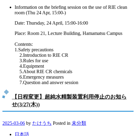
Information on the briefing session on the use of RIE clean
room (Thu 24 Apr, 15:00-)
Date: Thursday, 24 April, 15:00-16:00
Place: Room 21, Lecture Building, Hamamatsu Campus
Contents:
1.Safety precautions
2.Introduction to RIE CR
3.Rules for use
4.Equipment
5.About RIE CR chemicals
6.Emergency measures
7.Question and answer session
【日程変更】超純水精製装置利用停止のお知ら
せ(3/27(木))
2025-03-06
by
たけうち
Posted in
未分類
日本語