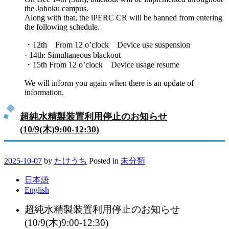
the Johoku campus.
Along with that, the iPERC CR will be banned from entering
the following schedule.
・12th From 12 o’clock Device use suspension
· 14th: Simultaneous blackout
・15th From 12 o’clock Device usage resume
We will inform you again when there is an update of
information.
超純水精製装置利用停止のお知らせ
(10/9(木)9:00-12:30)
2025-10-07
by
たけうち
Posted in
未分類
日本語
English
超純水精製装置利用停止のお知らせ
(10/9(木)9:00-12:30)