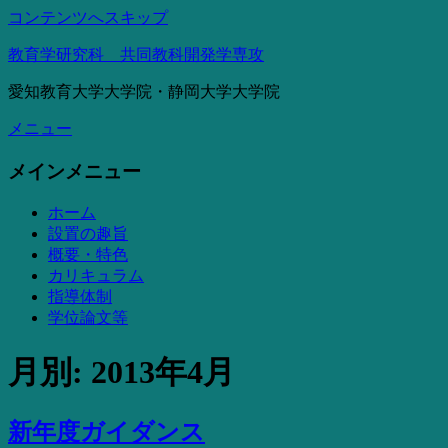
コンテンツへスキップ
教育学研究科 共同教科開発学専攻
愛知教育大学大学院・静岡大学大学院
メニュー
メインメニュー
ホーム
設置の趣旨
概要・特色
カリキュラム
指導体制
学位論文等
月別: 2013年4月
新年度ガイダンス