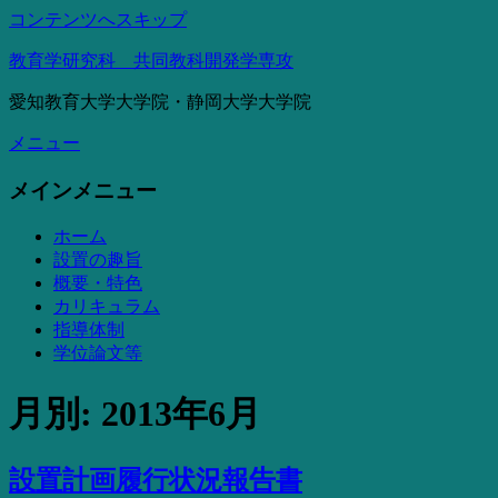
コンテンツへスキップ
教育学研究科 共同教科開発学専攻
愛知教育大学大学院・静岡大学大学院
メニュー
メインメニュー
ホーム
設置の趣旨
概要・特色
カリキュラム
指導体制
学位論文等
月別: 2013年6月
設置計画履行状況報告書