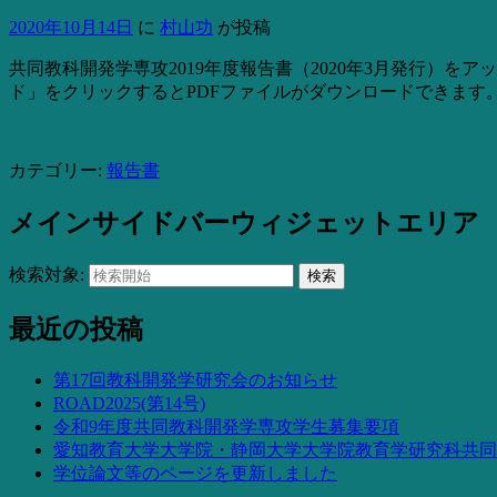
2020年10月14日
に
村山功
が投稿
共同教科開発学専攻2019年度報告書（2020年3月発行）を
ド」をクリックするとPDFファイルがダウンロードできます
カテゴリー:
報告書
メインサイドバーウィジェットエリア
検索対象:
検索
最近の投稿
第17回教科開発学研究会のお知らせ
ROAD2025(第14号)
令和9年度共同教科開発学専攻学生募集要項
愛知教育大学大学院・静岡大学大学院教育学研究科共同
学位論文等のページを更新しました