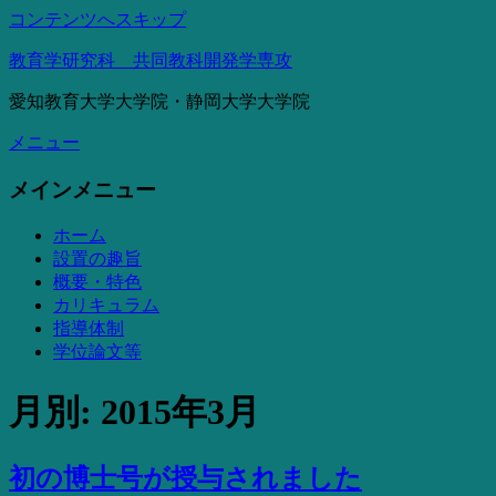
コンテンツへスキップ
教育学研究科 共同教科開発学専攻
愛知教育大学大学院・静岡大学大学院
メニュー
メインメニュー
ホーム
設置の趣旨
概要・特色
カリキュラム
指導体制
学位論文等
月別: 2015年3月
初の博士号が授与されました