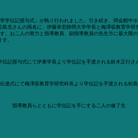
岡大学学位記授与式」が執り行われました。引き続き、同会館中
松島充さんの両名に、伊藤幸宏静岡大学学長と梅澤収教育学研
生です。お二人の努力と指導教員、副指導教員の先生方に最大限
ます。
学位記授与式にて伊東学長より学位記を手渡される鈴木正行さ
伝達式にて梅澤収教育学研究科長より学位記を手渡される松島
指導教員らとともに学位記を手にする二人の修了生