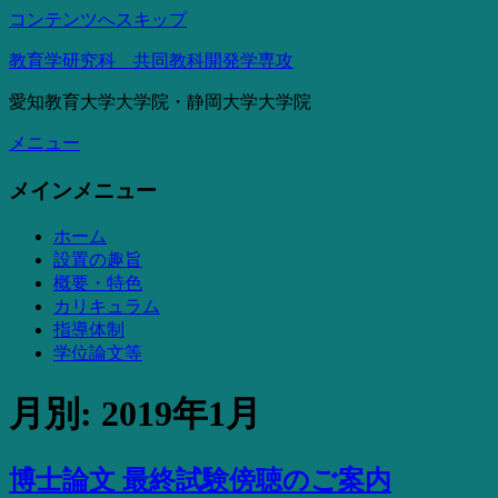
コンテンツへスキップ
教育学研究科 共同教科開発学専攻
愛知教育大学大学院・静岡大学大学院
メニュー
メインメニュー
ホーム
設置の趣旨
概要・特色
カリキュラム
指導体制
学位論文等
月別: 2019年1月
博士論文 最終試験傍聴のご案内