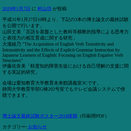
2019年1月7日
に
村山功
が投稿
平成31年1月27日10時より、下記の3本の博士論文の最終試験
を公開で行います。
山田丈美「言語を基盤とした教科等横断的指導による思考力
と表現力の相互育成に関する研究」
大瀧綾乃 ”The Acquisition of English Verb Transitivity and
Intransitivity and the Effects of Explicit Grammar Instruction by
Japanese Learners of English: Focusing on English Ergative Verb
Structures”
伊藤佐奈美「軽度知的障害生徒における自己理解の支援に関
する実証的研究」
会場は愛知教育大学教育未来館講義室3Cです。
静岡大学教育学部G棟202号室でもテレビ会議システムで傍
聴できます。
博士論文最終試験ポスター2018後期
（印刷用PDF）
カテゴリー:
お知らせ