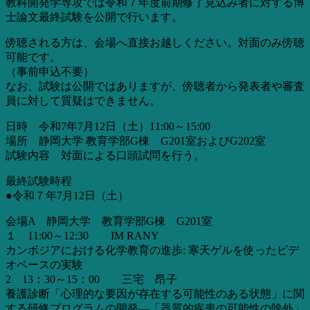
教科開発学専攻では令和７年度前期修了見込み者に対する博
士論文最終試験を公開で行います。
傍聴される方は、会場へ直接お越しください。対面のみ傍聴
可能です。
（事前申込不要）
なお、試験は公開ではありますが、傍聴者から発表者や審査
員に対して質疑はできません。
日時 令和7年7月12日（土）11:00～15:00
場所 静岡大学 教育学部G棟 G201室およびG202室
試験内容 対面による口頭試問を行う。
最終試験時程
●令和７年7月12日（土）
会場A 静岡大学 教育学部G棟 G201室
１ 11:00～12:30 IM RANY
カンボジアにおける化学教育の進歩: 寒天ゲルを使ったビデ
オベースの実験
2 13：30～15：00 三宅 昂子
養護診断「心理的な要因が存在する可能性のある状態」に関
する研修プログラムの開発―「器質的疾患の可能性の除外」