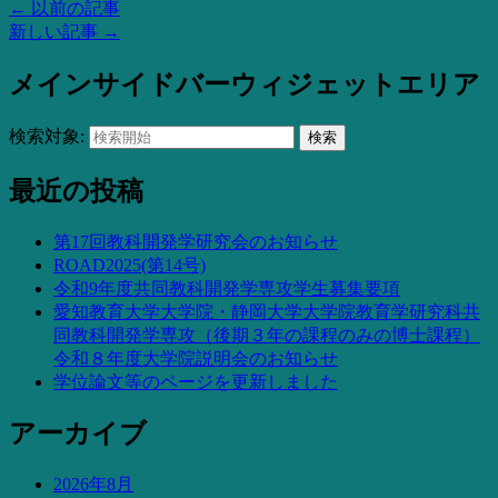
←
以前の記事
新しい記事
→
メインサイドバーウィジェットエリア
検索対象:
検索
最近の投稿
第17回教科開発学研究会のお知らせ
ROAD2025(第14号)
令和9年度共同教科開発学専攻学生募集要項
愛知教育大学大学院・静岡大学大学院教育学研究科共
同教科開発学専攻（後期３年の課程のみの博士課程）
令和８年度大学院説明会のお知らせ
学位論文等のページを更新しました
アーカイブ
2026年8月