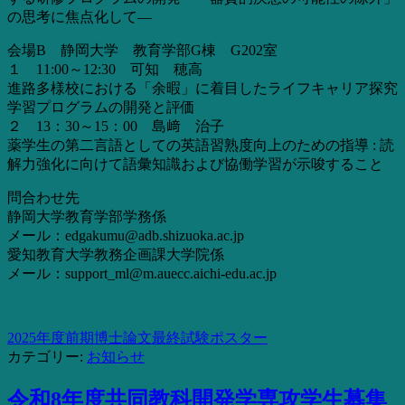
の思考に焦点化して―
会場B 静岡大学 教育学部G棟 G202室
１ 11:00～12:30 可知 穂高
進路多様校における「余暇」に着目したライフキャリア探究
学習プログラムの開発と評価
２ 13：30～15：00 島﨑 治子
薬学生の第二言語としての英語習熟度向上のための指導 : 読
解力強化に向けて語彙知識および協働学習が示唆すること
問合わせ先
静岡大学教育学部学務係
メール：edgakumu@adb.shizuoka.ac.jp
愛知教育大学教務企画課大学院係
メール：support_ml@m.auecc.aichi-edu.ac.jp
2025年度前期博士論文最終試験ポスター
カテゴリー:
お知らせ
令和8年度共同教科開発学専攻学生募集