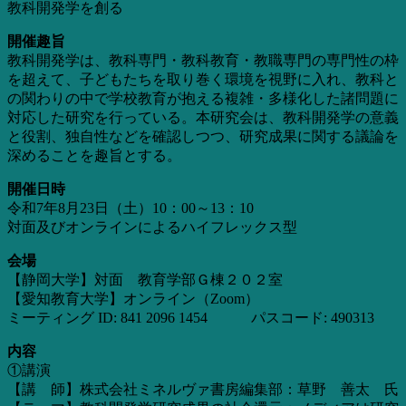
教科開発学を創る
開催趣旨
教科開発学は、教科専門・教科教育・教職専門の専門性の枠
を超えて、子どもたちを取り巻く環境を視野に入れ、教科と
の関わりの中で学校教育が抱える複雑・多様化した諸問題に
対応した研究を行っている。本研究会は、教科開発学の意義
と役割、独自性などを確認しつつ、研究成果に関する議論を
深めることを趣旨とする。
開催日時
令和7年8月23日（土）10：00～13：10
対面及びオンラインによるハイフレックス型
会場
【静岡大学】対面 教育学部Ｇ棟２０２室
【愛知教育大学】オンライン（Zoom）
ミーティング ID: 841 2096 1454 パスコード: 490313
内容
①講演
【講 師】株式会社ミネルヴァ書房編集部：草野 善太 氏