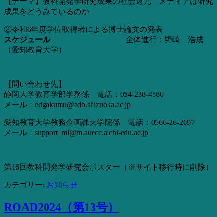
【テーマ】教科開発学研究成果の社会還元：メディアは研究
成果をどうみているのか
②令和6年度学位取得者による博士論文の発表
スケジュール
全体進行：野崎 浩成
（愛知教育大学）
【問い合わせ先】
静岡大学教育学部学務係 電話：054-238-4580
メール：edgakumu@adb.shizuoka.ac.jp
愛知教育大学教務企画課大学院係 電話：0566-26-2697
メール：support_ml@m.auecc.aichi-edu.ac.jp
第16回教科開発学研究会ポスター（※サイト移行時に削除）
カテゴリー:
お知らせ
ROAD2024（第13号）