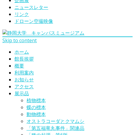
企画展
ニュースレター
リンク
ドローン空撮映像
Skip to content
ホーム
館長挨拶
概要
利用案内
お知らせ
アクセス
展示品
植物標本
蝶の標本
動物標本
オストラコーダとクマムシ
「第五福竜丸事件」関連品