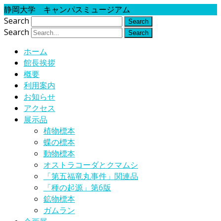
静岡大学 キャンパスミュージアム
Search
Search
ホーム
館長挨拶
概要
利用案内
お知らせ
アクセス
展示品
植物標本
蝶の標本
動物標本
オストラコーダとクマムシ
「第五福竜丸事件」関連品
「種の起源」第6版
鉱物標本
ガムラン