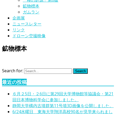
「種の起源」第6版
鉱物標本
ガムラン
企画展
ニュースレター
リンク
ドローン空撮映像
鉱物標本
Search for:
Search
最近の投稿
６月２5日・２6日に第29回大学博物館等協議会・第21
回日本博物科学会に参加しました。
静岡大学構内古墳群第11号墳3D画像を公開しました。
6/24水曜日 東海大学翔洋高校90名が見学来られまし