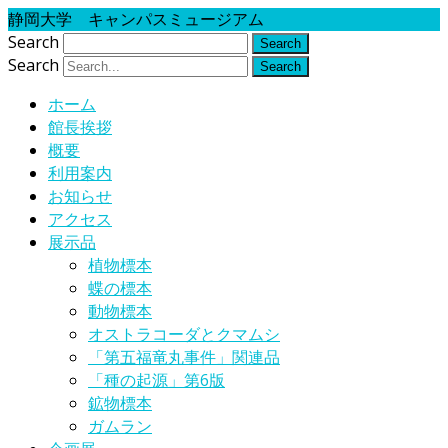
静岡大学 キャンパスミュージアム
Search
Search
ホーム
館長挨拶
概要
利用案内
お知らせ
アクセス
展示品
植物標本
蝶の標本
動物標本
オストラコーダとクマムシ
「第五福竜丸事件」関連品
「種の起源」第6版
鉱物標本
ガムラン