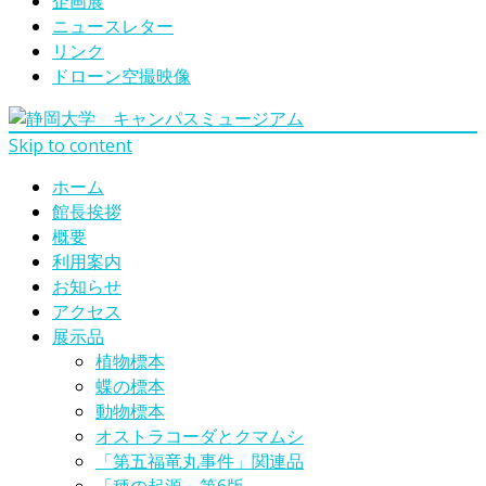
企画展
ニュースレター
リンク
ドローン空撮映像
Skip to content
ホーム
館長挨拶
概要
利用案内
お知らせ
アクセス
展示品
植物標本
蝶の標本
動物標本
オストラコーダとクマムシ
「第五福竜丸事件」関連品