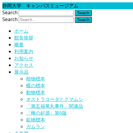
静岡大学 キャンパスミュージアム
Search
Search
ホーム
館長挨拶
概要
利用案内
お知らせ
アクセス
展示品
植物標本
蝶の標本
動物標本
オストラコーダとクマムシ
「第五福竜丸事件」関連品
「種の起源」第6版
鉱物標本
ガムラン