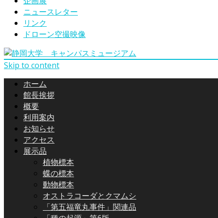
企画展
ニュースレター
リンク
ドローン空撮映像
Skip to content
ホーム
館長挨拶
概要
利用案内
お知らせ
アクセス
展示品
植物標本
蝶の標本
動物標本
オストラコーダとクマムシ
「第五福竜丸事件」関連品