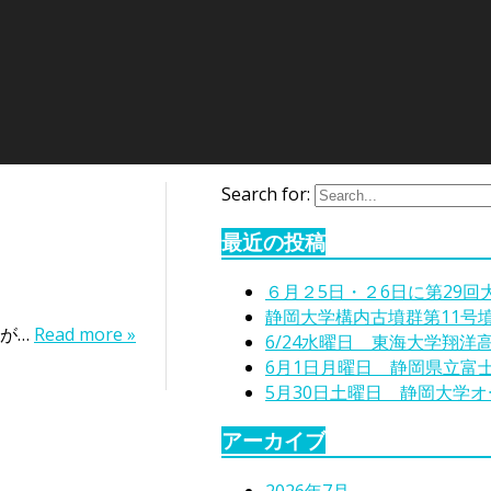
Search for:
最近の投稿
６月２5日・２6日に第29
静岡大学構内古墳群第11号
長が…
Read more »
6/24水曜日 東海大学翔洋
6月1日月曜日 静岡県立富
5月30日土曜日 静岡大学
アーカイブ
2026年7月