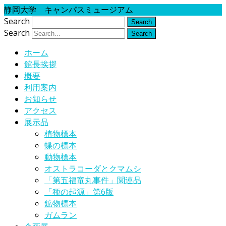
静岡大学 キャンパスミュージアム
Search
Search
ホーム
館長挨拶
概要
利用案内
お知らせ
アクセス
展示品
植物標本
蝶の標本
動物標本
オストラコーダとクマムシ
「第五福竜丸事件」関連品
「種の起源」第6版
鉱物標本
ガムラン