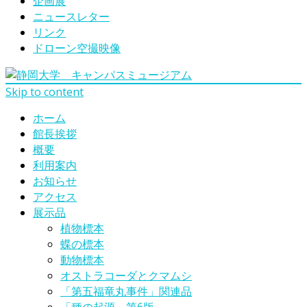
企画展
ニュースレター
リンク
ドローン空撮映像
Skip to content
ホーム
館長挨拶
概要
利用案内
お知らせ
アクセス
展示品
植物標本
蝶の標本
動物標本
オストラコーダとクマムシ
「第五福竜丸事件」関連品