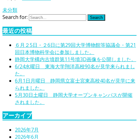
未分類
Search for:
Search
最近の投稿
６月２5日・２6日に第29回大学博物館等協議会・第21
回日本博物科学会に参加しました。
静岡大学構内古墳群第11号墳3D画像を公開しました。
6/24水曜日 東海大学翔洋高校90名が見学来られまし
た。
6月1日月曜日 静岡県立富士宮東高校40名が見学に来
られました。
5月30日土曜日 静岡大学オープンキャンパスが開催
されました。
アーカイブ
2026年7月
2026年6月