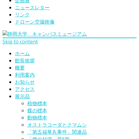
企画展
ニュースレター
リンク
ドローン空撮映像
Skip to content
ホーム
館長挨拶
概要
利用案内
お知らせ
アクセス
展示品
植物標本
蝶の標本
動物標本
オストラコーダとクマムシ
「第五福竜丸事件」関連品