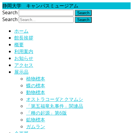
静岡大学 キャンパスミュージアム
Search
Search
ホーム
館長挨拶
概要
利用案内
お知らせ
アクセス
展示品
植物標本
蝶の標本
動物標本
オストラコーダとクマムシ
「第五福竜丸事件」関連品
「種の起源」第6版
鉱物標本
ガムラン