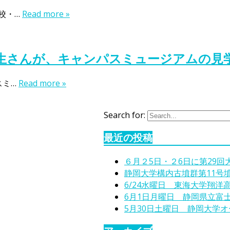
校・…
Read more »
学生さんが、キャンパスミュージアムの見
スミ…
Read more »
Search for:
最近の投稿
６月２5日・２6日に第29
静岡大学構内古墳群第11号
6/24水曜日 東海大学翔洋
6月1日月曜日 静岡県立富
5月30日土曜日 静岡大学