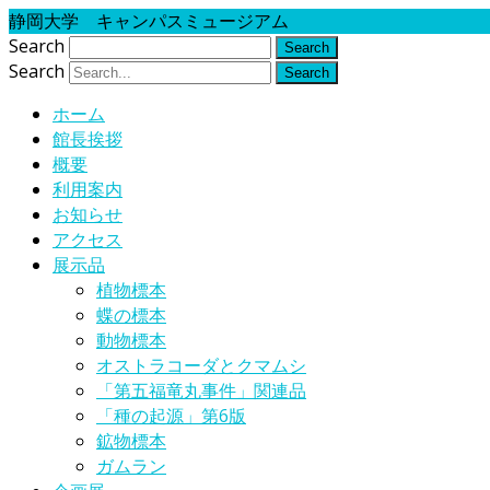
静岡大学 キャンパスミュージアム
Search
Search
ホーム
館長挨拶
概要
利用案内
お知らせ
アクセス
展示品
植物標本
蝶の標本
動物標本
オストラコーダとクマムシ
「第五福竜丸事件」関連品
「種の起源」第6版
鉱物標本
ガムラン