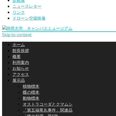
企画展
ニュースレター
リンク
ドローン空撮映像
Skip to content
ホーム
館長挨拶
概要
利用案内
お知らせ
アクセス
展示品
植物標本
蝶の標本
動物標本
オストラコーダとクマムシ
「第五福竜丸事件」関連品