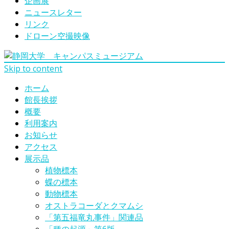
企画展
ニュースレター
リンク
ドローン空撮映像
Skip to content
ホーム
館長挨拶
概要
利用案内
お知らせ
アクセス
展示品
植物標本
蝶の標本
動物標本
オストラコーダとクマムシ
「第五福竜丸事件」関連品