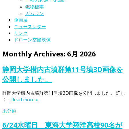
「種の起源」第6版
鉱物標本
ガムラン
企画展
ニュースレター
リンク
ドローン空撮映像
Monthly Archives:
6月 2026
静岡大学構内古墳群第11号墳3D画像を
公開しました。
静岡大学構内古墳群第11号墳3D画像を公開しました。 詳し
く…
Read more »
未分類
6/24水曜日 東海大学翔洋高校90名が