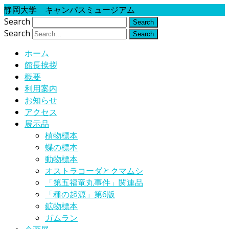
静岡大学 キャンパスミュージアム
Search
Search
ホーム
館長挨拶
概要
利用案内
お知らせ
アクセス
展示品
植物標本
蝶の標本
動物標本
オストラコーダとクマムシ
「第五福竜丸事件」関連品
「種の起源」第6版
鉱物標本
ガムラン