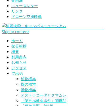
企画展
ニュースレター
リンク
ドローン空撮映像
Skip to content
ホーム
館長挨拶
概要
利用案内
お知らせ
アクセス
展示品
植物標本
蝶の標本
動物標本
オストラコーダとクマムシ
「第五福竜丸事件」関連品