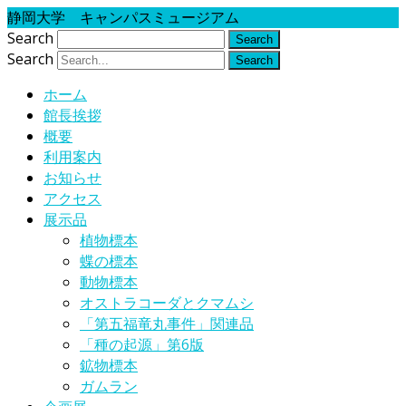
静岡大学 キャンパスミュージアム
Search
Search
ホーム
館長挨拶
概要
利用案内
お知らせ
アクセス
展示品
植物標本
蝶の標本
動物標本
オストラコーダとクマムシ
「第五福竜丸事件」関連品
「種の起源」第6版
鉱物標本
ガムラン