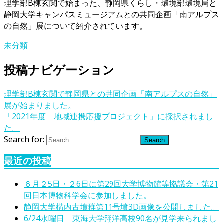
理学部B棟玄関で始まった、静岡県くらし・環境部環境局と
静岡大学キャンパスミュージアムとの共同企画「南アルプス
の自然」展について紹介されています。
未分類
投稿ナビゲーション
理学部B棟玄関で静岡県との共同企画「南アルプスの自然」
展が始まりました。
「2021年度 地域連携応援プロジェクト」に採択されまし
た。
Search for:
Search
最近の投稿
６月２5日・２6日に第29回大学博物館等協議会・第21
回日本博物科学会に参加しました。
静岡大学構内古墳群第11号墳3D画像を公開しました。
6/24水曜日 東海大学翔洋高校90名が見学来られまし