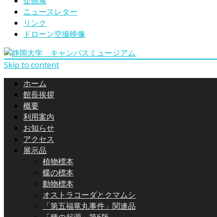
企画展
ニュースレター
リンク
ドローン空撮映像
Skip to content
ホーム
館長挨拶
概要
利用案内
お知らせ
アクセス
展示品
植物標本
蝶の標本
動物標本
オストラコーダとクマムシ
「第五福竜丸事件」関連品