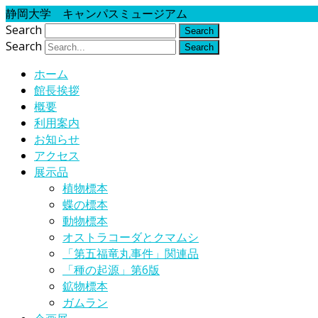
静岡大学 キャンパスミュージアム
Search
Search
ホーム
館長挨拶
概要
利用案内
お知らせ
アクセス
展示品
植物標本
蝶の標本
動物標本
オストラコーダとクマムシ
「第五福竜丸事件」関連品
「種の起源」第6版
鉱物標本
ガムラン