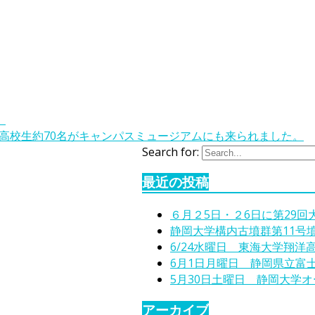
。
た高校生約70名がキャンパスミュージアムにも来られました。
Search for:
最近の投稿
６月２5日・２6日に第29
静岡大学構内古墳群第11号
6/24水曜日 東海大学翔洋
6月1日月曜日 静岡県立富
5月30日土曜日 静岡大学
アーカイブ