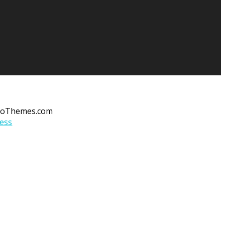
soThemes.com
ess