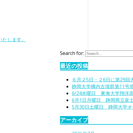
いたします。
Search for:
最近の投稿
６月２5日・２6日に第29
静岡大学構内古墳群第11号
6/24水曜日 東海大学翔洋
6月1日月曜日 静岡県立富
5月30日土曜日 静岡大学
アーカイブ