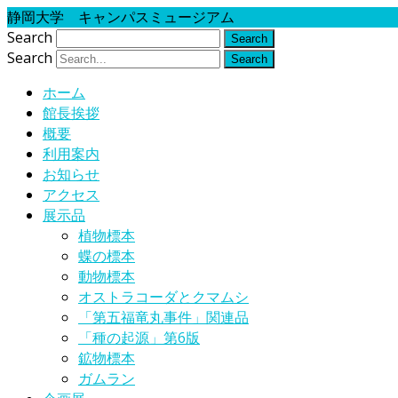
静岡大学 キャンパスミュージアム
Search
Search
ホーム
館長挨拶
概要
利用案内
お知らせ
アクセス
展示品
植物標本
蝶の標本
動物標本
オストラコーダとクマムシ
「第五福竜丸事件」関連品
「種の起源」第6版
鉱物標本
ガムラン