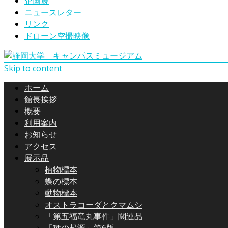
企画展
ニュースレター
リンク
ドローン空撮映像
Skip to content
ホーム
館長挨拶
概要
利用案内
お知らせ
アクセス
展示品
植物標本
蝶の標本
動物標本
オストラコーダとクマムシ
「第五福竜丸事件」関連品