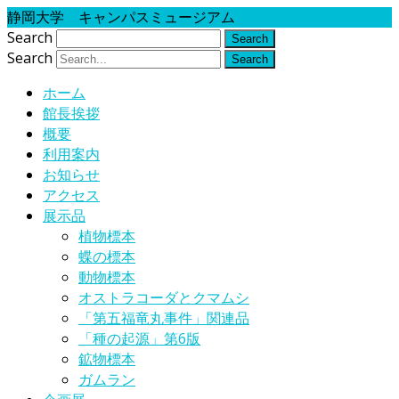
静岡大学 キャンパスミュージアム
Search
Search
ホーム
館長挨拶
概要
利用案内
お知らせ
アクセス
展示品
植物標本
蝶の標本
動物標本
オストラコーダとクマムシ
「第五福竜丸事件」関連品
「種の起源」第6版
鉱物標本
ガムラン