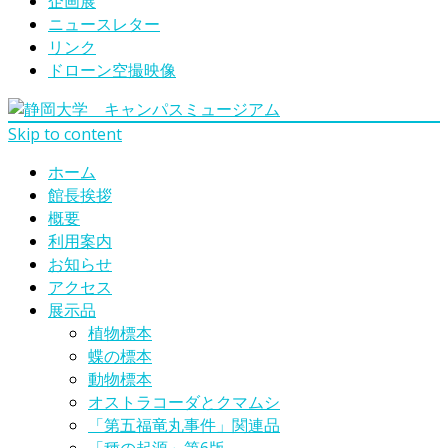
企画展
ニュースレター
リンク
ドローン空撮映像
Skip to content
ホーム
館長挨拶
概要
利用案内
お知らせ
アクセス
展示品
植物標本
蝶の標本
動物標本
オストラコーダとクマムシ
「第五福竜丸事件」関連品