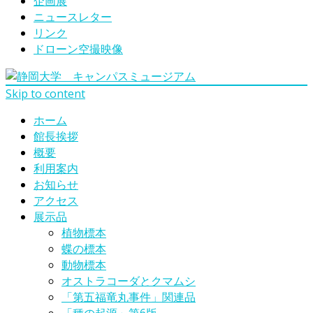
企画展
ニュースレター
リンク
ドローン空撮映像
Skip to content
ホーム
館長挨拶
概要
利用案内
お知らせ
アクセス
展示品
植物標本
蝶の標本
動物標本
オストラコーダとクマムシ
「第五福竜丸事件」関連品