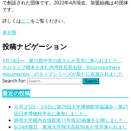
で創設された団体です。2022年4月現在、加盟組織は41団体
です。
詳しくは
ここ
をご覧ください。
未分類
投稿ナビゲーション
9月14日㈬ 菊川西中学の皆さんが見学に来られました。
ホロタイプ標本を含む内湾性貝形虫類 Bicornucythere
misumiensis のタイプシリーズが新たに収蔵されました
Search for:
Search
最近の投稿
６月２5日・２6日に第29回大学博物館等協議会・第21
回日本博物科学会に参加しました。
静岡大学構内古墳群第11号墳3D画像を公開しました。
6/24水曜日 東海大学翔洋高校90名が見学来られまし