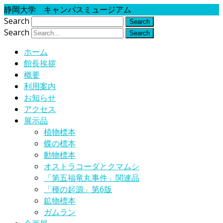
静岡大学 キャンパスミュージアム
Search
Search
ホーム
館長挨拶
概要
利用案内
お知らせ
アクセス
展示品
植物標本
蝶の標本
動物標本
オストラコーダとクマムシ
「第五福竜丸事件」関連品
「種の起源」第6版
鉱物標本
ガムラン