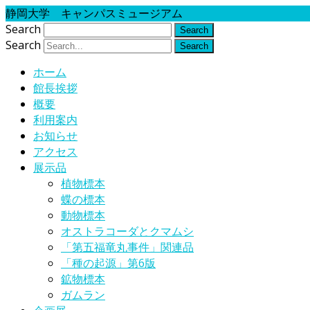
静岡大学 キャンパスミュージアム
Search
Search
ホーム
館長挨拶
概要
利用案内
お知らせ
アクセス
展示品
植物標本
蝶の標本
動物標本
オストラコーダとクマムシ
「第五福竜丸事件」関連品
「種の起源」第6版
鉱物標本
ガムラン