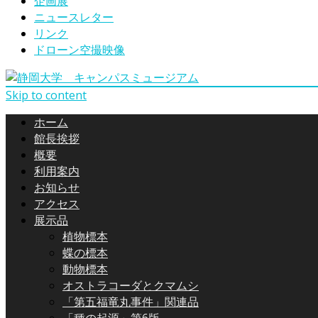
企画展
ニュースレター
リンク
ドローン空撮映像
Skip to content
ホーム
館長挨拶
概要
利用案内
お知らせ
アクセス
展示品
植物標本
蝶の標本
動物標本
オストラコーダとクマムシ
「第五福竜丸事件」関連品