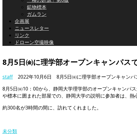
「種の起源」第6版
鉱物標本
ガムラン
企画展
ニュースレター
リンク
ドローン空撮映像
8月5日㈮に理学部オープンキャンパス
staff
2022年10月6日
8月5日㈮に理学部オープンキャンパ
8月5日㈮10：00から、静岡大学理学部のオープンキャン
や標本に囲まれた部屋での、静岡大学の説明に参加者は、熱
約300名が3時間の間に、訪れてくれました。
未分類