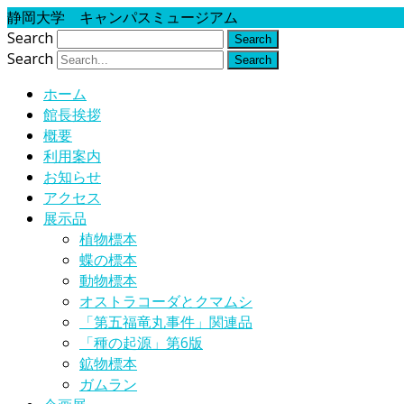
静岡大学 キャンパスミュージアム
Search
Search
ホーム
館長挨拶
概要
利用案内
お知らせ
アクセス
展示品
植物標本
蝶の標本
動物標本
オストラコーダとクマムシ
「第五福竜丸事件」関連品
「種の起源」第6版
鉱物標本
ガムラン