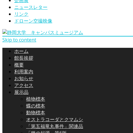
企画展
ニュースレター
リンク
ドローン空撮映像
Skip to content
ホーム
館長挨拶
概要
利用案内
お知らせ
アクセス
展示品
植物標本
蝶の標本
動物標本
オストラコーダとクマムシ
「第五福竜丸事件」関連品