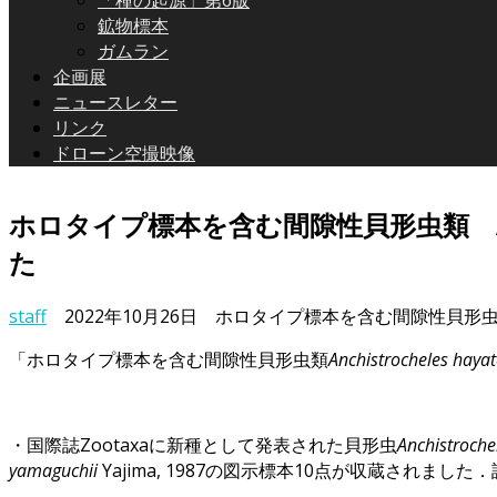
「種の起源」第6版
鉱物標本
ガムラン
企画展
ニュースレター
リンク
ドローン空撮映像
ホロタイプ標本を含む間隙性貝形虫類 Anch
た
staff
2022年10月26日
ホロタイプ標本を含む間隙性貝形虫類 An
「ホロタイプ標本を含む間隙性貝形虫類
Anchistrocheles haya
・国際誌Zootaxaに新種として発表された貝形虫
Anchistroche
yamaguchii
Yajima, 1987の図示標本10点が収蔵されました