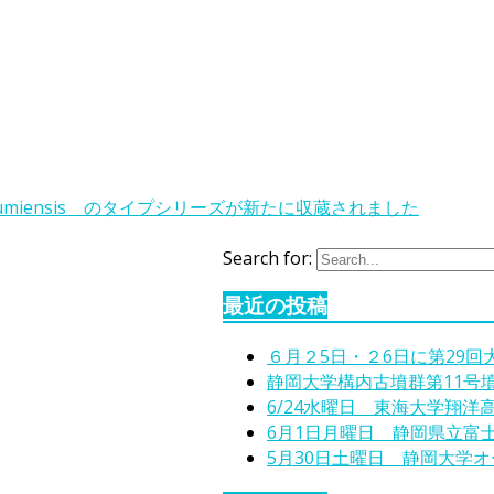
isumiensis のタイプシリーズが新たに収蔵されました
Search for:
最近の投稿
６月２5日・２6日に第29
静岡大学構内古墳群第11号
6/24水曜日 東海大学翔洋
6月1日月曜日 静岡県立富
5月30日土曜日 静岡大学