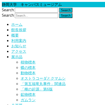
静岡大学 キャンパスミュージアム
Search
Search
ホーム
館長挨拶
概要
利用案内
お知らせ
アクセス
展示品
植物標本
蝶の標本
動物標本
オストラコーダとクマムシ
「第五福竜丸事件」関連品
「種の起源」第6版
鉱物標本
ガムラン