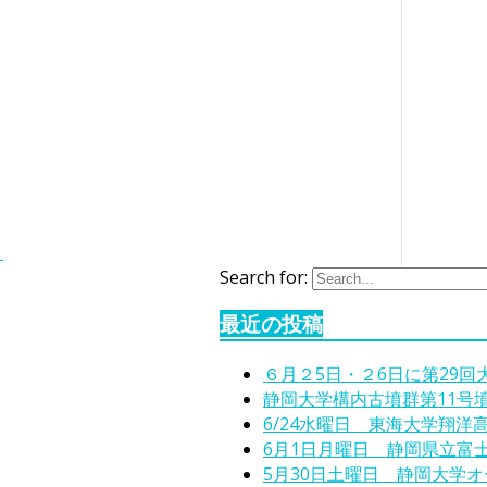
。
Search for:
最近の投稿
６月２5日・２6日に第29
静岡大学構内古墳群第11号
6/24水曜日 東海大学翔洋
6月1日月曜日 静岡県立富
5月30日土曜日 静岡大学