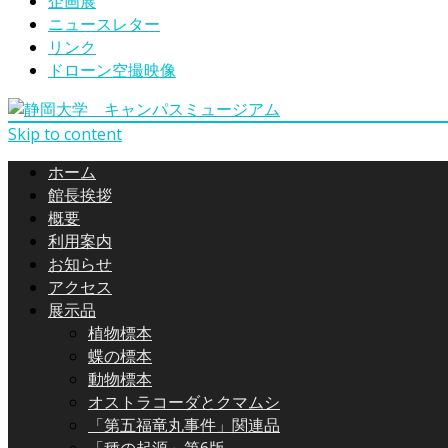
企画展
ニュースレター
リンク
ドローン空撮映像
Skip to content
ホーム
館長挨拶
概要
利用案内
お知らせ
アクセス
展示品
植物標本
蝶の標本
動物標本
オストラコーダとクマムシ
「第五福竜丸事件」関連品