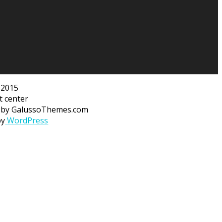
 2015
t center
by GalussoThemes.com
by
WordPress