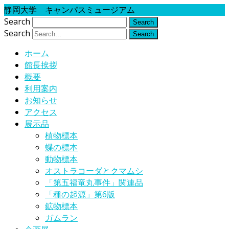
静岡大学 キャンパスミュージアム
Search
Search
ホーム
館長挨拶
概要
利用案内
お知らせ
アクセス
展示品
植物標本
蝶の標本
動物標本
オストラコーダとクマムシ
「第五福竜丸事件」関連品
「種の起源」第6版
鉱物標本
ガムラン