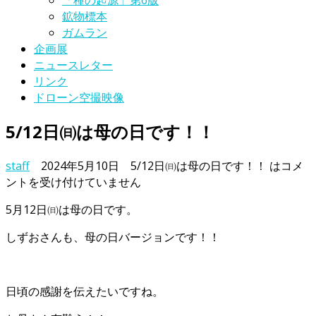
「種の起源」第6版
鉱物標本
ガムラン
企画展
ニュースレター
リンク
ドローン空撮映像
5/12日㈰は母の日です！！
staff
2024年5月10日
5/12日㈰は母の日です！！ は
コメ
ントを受け付けていません
5月12日㈰は母の日です。
しずおさんも、母の日バージョンです！！
日頃の感謝を伝えたいですね。