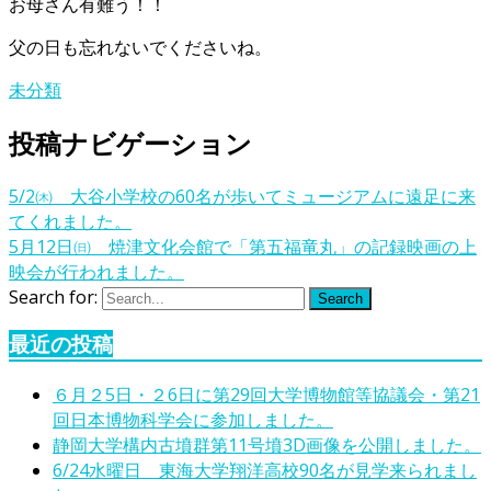
お母さん有難う！！
父の日も忘れないでくださいね。
未分類
投稿ナビゲーション
5/2㈭ 大谷小学校の60名が歩いてミュージアムに遠足に来
てくれました。
5月12日㈰ 焼津文化会館で「第五福竜丸」の記録映画の上
映会が行われました。
Search for:
Search
最近の投稿
６月２5日・２6日に第29回大学博物館等協議会・第21
回日本博物科学会に参加しました。
静岡大学構内古墳群第11号墳3D画像を公開しました。
6/24水曜日 東海大学翔洋高校90名が見学来られまし