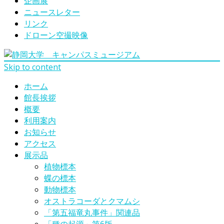
企画展
ニュースレター
リンク
ドローン空撮映像
Skip to content
ホーム
館長挨拶
概要
利用案内
お知らせ
アクセス
展示品
植物標本
蝶の標本
動物標本
オストラコーダとクマムシ
「第五福竜丸事件」関連品