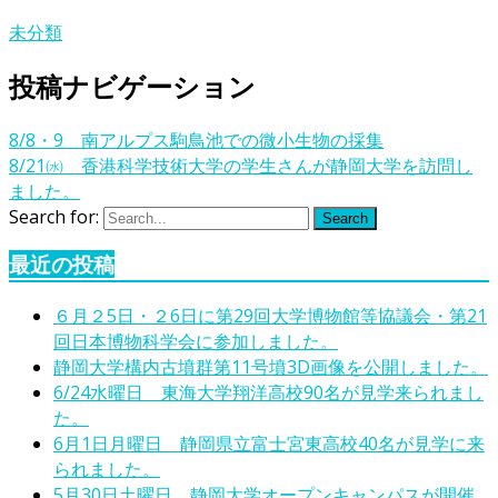
未分類
投稿ナビゲーション
8/8・9 南アルプス駒鳥池での微小生物の採集
8/21㈬ 香港科学技術大学の学生さんが静岡大学を訪問し
ました。
Search for:
Search
最近の投稿
６月２5日・２6日に第29回大学博物館等協議会・第21
回日本博物科学会に参加しました。
静岡大学構内古墳群第11号墳3D画像を公開しました。
6/24水曜日 東海大学翔洋高校90名が見学来られまし
た。
6月1日月曜日 静岡県立富士宮東高校40名が見学に来
られました。
5月30日土曜日 静岡大学オープンキャンパスが開催