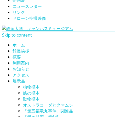
企画展
ニュースレター
リンク
ドローン空撮映像
Skip to content
ホーム
館長挨拶
概要
利用案内
お知らせ
アクセス
展示品
植物標本
蝶の標本
動物標本
オストラコーダとクマムシ
「第五福竜丸事件」関連品