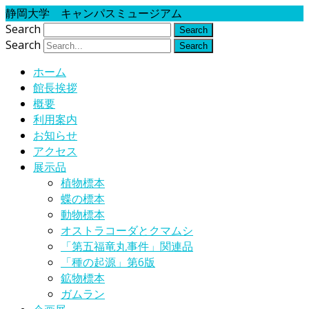
静岡大学 キャンパスミュージアム
Search
Search
ホーム
館長挨拶
概要
利用案内
お知らせ
アクセス
展示品
植物標本
蝶の標本
動物標本
オストラコーダとクマムシ
「第五福竜丸事件」関連品
「種の起源」第6版
鉱物標本
ガムラン