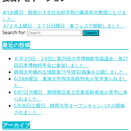
4/1火曜日 館長が人文社会科学部の篠原和大教授になりま
した。
４/２６土曜日 ２７日日曜日 春フェスで開館しました。
Search for:
Search
最近の投稿
６月２5日・２6日に第29回大学博物館等協議会・第21
回日本博物科学会に参加しました。
静岡大学構内古墳群第11号墳3D画像を公開しました。
6/24水曜日 東海大学翔洋高校90名が見学来られまし
た。
6月1日月曜日 静岡県立富士宮東高校40名が見学に来
られました。
5月30日土曜日 静岡大学オープンキャンパスが開催
されました。
アーカイブ