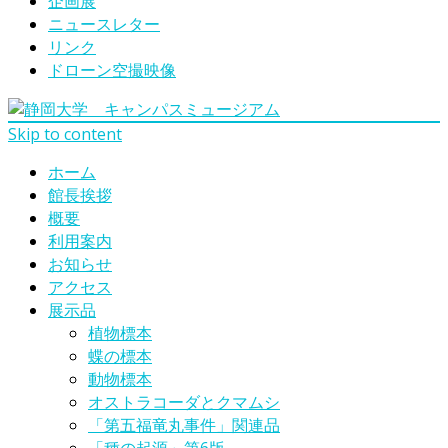
企画展
ニュースレター
リンク
ドローン空撮映像
Skip to content
ホーム
館長挨拶
概要
利用案内
お知らせ
アクセス
展示品
植物標本
蝶の標本
動物標本
オストラコーダとクマムシ
「第五福竜丸事件」関連品