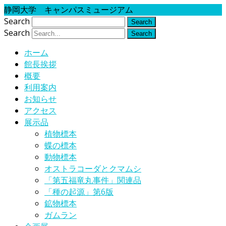
静岡大学 キャンパスミュージアム
Search
Search
ホーム
館長挨拶
概要
利用案内
お知らせ
アクセス
展示品
植物標本
蝶の標本
動物標本
オストラコーダとクマムシ
「第五福竜丸事件」関連品
「種の起源」第6版
鉱物標本
ガムラン