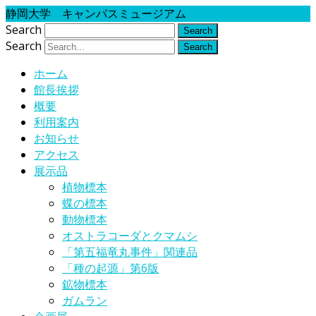
静岡大学 キャンパスミュージアム
Search
Search
ホーム
館長挨拶
概要
利用案内
お知らせ
アクセス
展示品
植物標本
蝶の標本
動物標本
オストラコーダとクマムシ
「第五福竜丸事件」関連品
「種の起源」第6版
鉱物標本
ガムラン