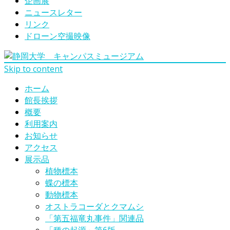
企画展
ニュースレター
リンク
ドローン空撮映像
Skip to content
ホーム
館長挨拶
概要
利用案内
お知らせ
アクセス
展示品
植物標本
蝶の標本
動物標本
オストラコーダとクマムシ
「第五福竜丸事件」関連品