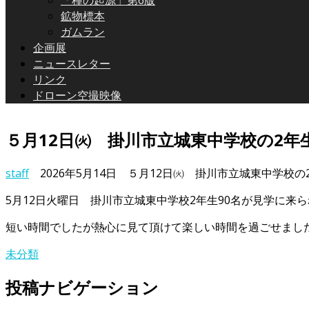
「種の起源」第6版
鉱物標本
ガムラン
企画展
ニュースレター
リンク
ドローン空撮映像
５月12日㈫ 掛川市立城東中学校の2年
staff
2026年5月14日
５月12日㈫ 掛川市立城東中学校の
5月12日火曜日 掛川市立城東中学校2年生90名が見学に来
短い時間でしたが熱心に見て頂けて楽しい時間を過ごせまし
未分類
投稿ナビゲーション