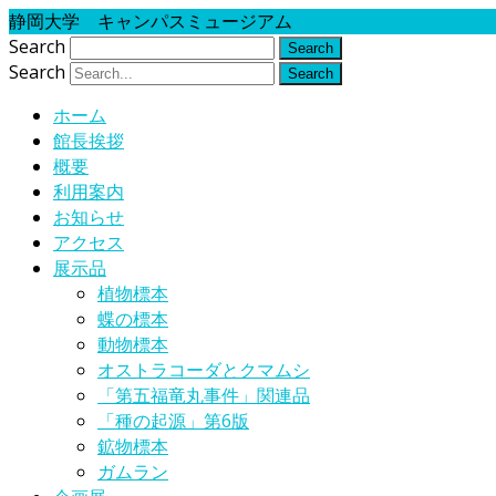
静岡大学 キャンパスミュージアム
Search
Search
ホーム
館長挨拶
概要
利用案内
お知らせ
アクセス
展示品
植物標本
蝶の標本
動物標本
オストラコーダとクマムシ
「第五福竜丸事件」関連品
「種の起源」第6版
鉱物標本
ガムラン