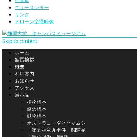
企画展
ニュースレター
リンク
ドローン空撮映像
Skip to content
ホーム
館長挨拶
概要
利用案内
お知らせ
アクセス
展示品
植物標本
蝶の標本
動物標本
オストラコーダとクマムシ
「第五福竜丸事件」関連品