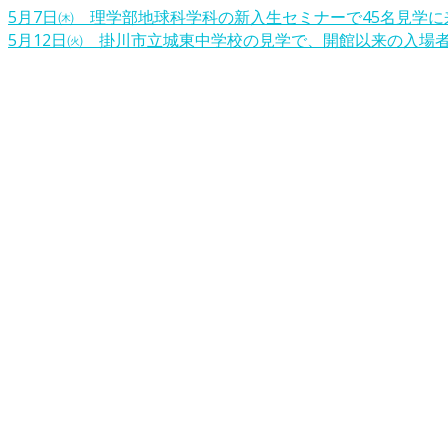
5月7日㈭ 理学部地球科学科の新入生セミナーで45名見学
5月12日㈫ 掛川市立城東中学校の見学で、開館以来の入場