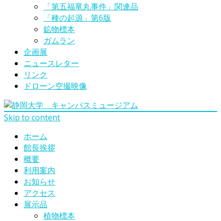
「第五福竜丸事件」関連品
「種の起源」第6版
鉱物標本
ガムラン
企画展
ニュースレター
リンク
ドローン空撮映像
Skip to content
ホーム
館長挨拶
概要
利用案内
お知らせ
アクセス
展示品
植物標本