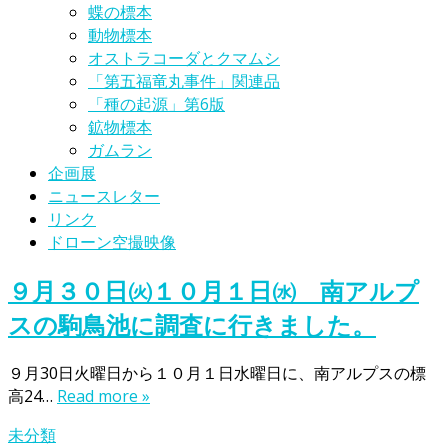
蝶の標本
動物標本
オストラコーダとクマムシ
「第五福竜丸事件」関連品
「種の起源」第6版
鉱物標本
ガムラン
企画展
ニュースレター
リンク
ドローン空撮映像
９月３０日㈫１０月１日㈬ 南アルプ
スの駒鳥池に調査に行きました。
９月30日火曜日から１０月１日水曜日に、南アルプスの標
高24…
Read more »
未分類