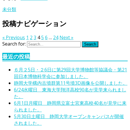
未分類
投稿ナビゲーション
« Previous
1
2
3
4
5
6
…
24
Next »
Search for:
Search
最近の投稿
６月２5日・２6日に第29回大学博物館等協議会・第21
回日本博物科学会に参加しました。
静岡大学構内古墳群第11号墳3D画像を公開しました。
6/24水曜日 東海大学翔洋高校90名が見学来られまし
た。
6月1日月曜日 静岡県立富士宮東高校40名が見学に来
られました。
5月30日土曜日 静岡大学オープンキャンパスが開催
されました。