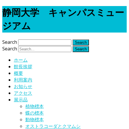
静岡大学 キャンパスミュー
ジアム
Search
Search
ホーム
館長挨拶
概要
利用案内
お知らせ
アクセス
展示品
植物標本
蝶の標本
動物標本
オストラコーダとクマムシ