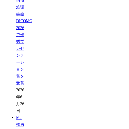
情報
処理
学会
DICOMO
2026
で優
秀プ
レゼ
ンテ
ーシ
ョン
賞を
受賞
2026
年6
月26
日
M2
樫勇