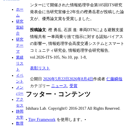
ンターにて開催された情報処理学会第105回ITS研究
ホー
発表会に当研究室修士2年生の樫勇岳君が投稿した論
ム
文が、優秀論文賞を受賞しました。
研究
室紹
投稿論文
: 樫 勇岳, 石原 進: 車両DTNによる避難支援
介
情報共有 ー車両乗り捨て指示に対する認知バイアス
研究
の影響ー, 情報処理学会高度交通システムとスマート
テー
コミュニティ研究会, 情報処理学会研究報告,
マ
vol.2026-ITS-105, No.10, pp. 1-8,
業績
リス
表彰リスト
ト
イベ
公開日
2026年5月22日
2026年8月4日
作成者
仁藤瞬哉
ント
カテゴリー
ニュース
,
受賞
メン
フッター・コンテンツ
バー
アク
セス
Ishihara Lab. Copyright© 2016-2017 All Rights Reserved.
静岡
大学
•
Tiny Framework
を使用します。
•
数理