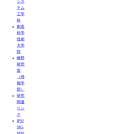
シス
テム
工学
科
創造
科学
技術
大学
院
峰野
研究
室
（情
報学
部）
研究
関連
リン
ク
IPSJ
SIG-
MBL