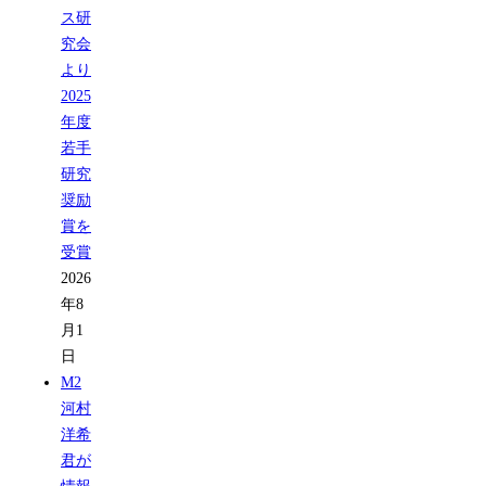
ス研
究会
より
2025
年度
若手
研究
奨励
賞を
受賞
2026
年8
月1
日
M2
河村
洋希
君が