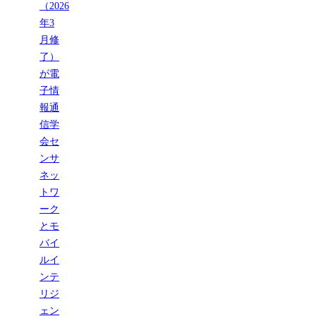
（2026
年3
月修
了）
が電
子情
報通
信学
会セ
ンサ
ネッ
トワ
ーク
とモ
バイ
ルイ
ンテ
リジ
ェン