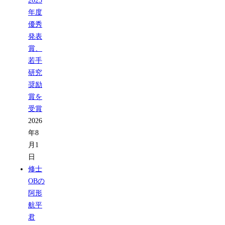
2025
年度
優秀
発表
賞、
若手
研究
奨励
賞を
受賞
2026
年8
月1
日
修士
OBの
阿形
航平
君