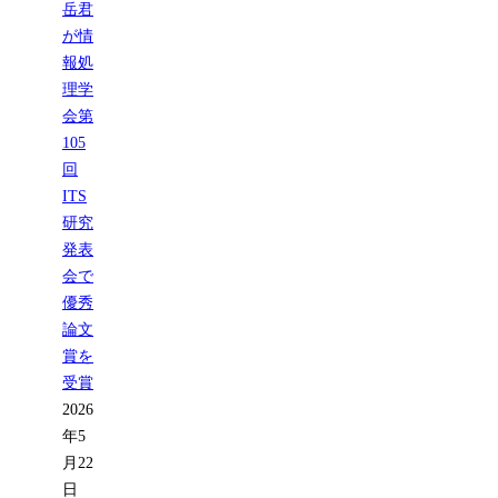
岳君
が情
報処
理学
会第
105
回
ITS
研究
発表
会で
優秀
論文
賞を
受賞
2026
年5
月22
日