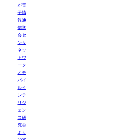
が電
子情
報通
信学
会セ
ンサ
ネッ
トワ
ーク
とモ
バイ
ルイ
ンテ
リジ
ェン
ス研
究会
より