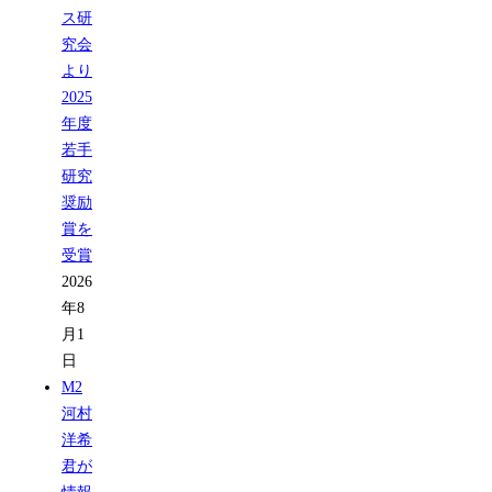
ス研
究会
より
2025
年度
若手
研究
奨励
賞を
受賞
2026
年8
月1
日
M2
河村
洋希
君が