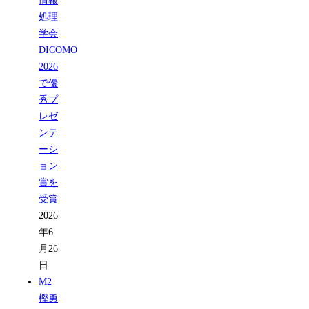
情報
処理
学会
DICOMO
2026
で優
秀プ
レゼ
ンテ
ーシ
ョン
賞を
受賞
2026
年6
月26
日
M2
樫勇