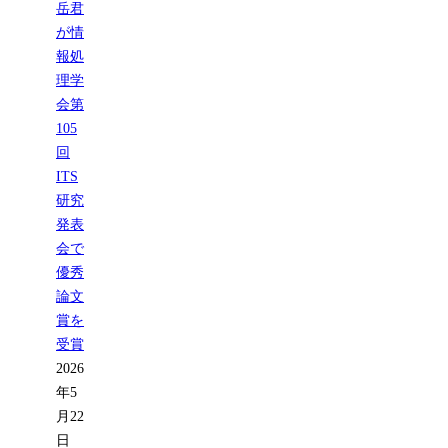
岳君
が情
報処
理学
会第
105
回
ITS
研究
発表
会で
優秀
論文
賞を
受賞
2026
年5
月22
日