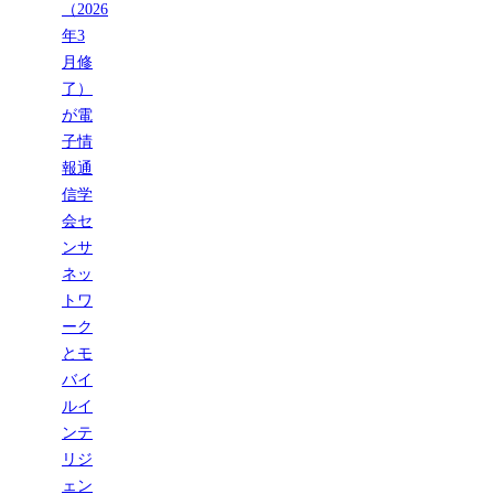
（2026
年3
月修
了）
が電
子情
報通
信学
会セ
ンサ
ネッ
トワ
ーク
とモ
バイ
ルイ
ンテ
リジ
ェン