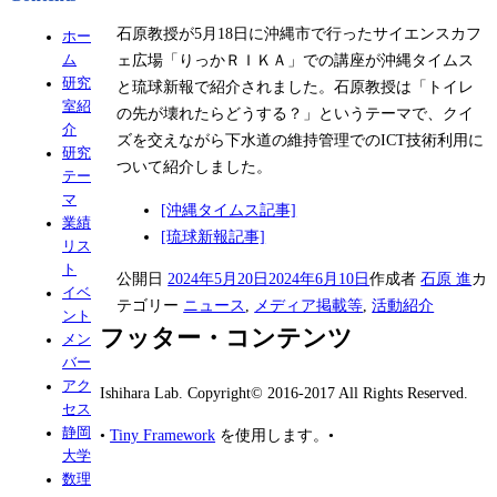
石原教授が5月18日に沖縄市で行ったサイエンスカフ
ホー
ェ広場「りっかＲＩＫＡ」での講座が沖縄タイムス
ム
研究
と琉球新報で紹介されました。石原教授は「トイレ
室紹
の先が壊れたらどうする？」というテーマで、クイ
介
ズを交えながら下水道の維持管理でのICT技術利用に
研究
ついて紹介しました。
テー
マ
[沖縄タイムス記事]
業績
[琉球新報記事]
リス
ト
公開日
2024年5月20日
2024年6月10日
作成者
石原 進
カ
イベ
テゴリー
ニュース
,
メディア掲載等
,
活動紹介
ント
フッター・コンテンツ
メン
バー
アク
Ishihara Lab. Copyright© 2016-2017 All Rights Reserved.
セス
静岡
•
Tiny Framework
を使用します。
•
大学
数理