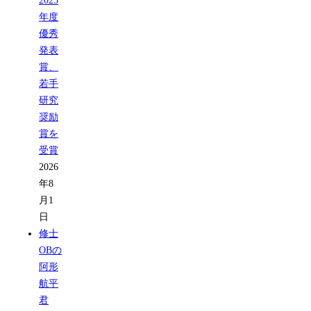
2025
年度
優秀
発表
賞、
若手
研究
奨励
賞を
受賞
2026
年8
月1
日
修士
OBの
阿形
航平
君