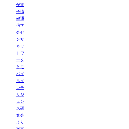
が電
子情
報通
信学
会セ
ンサ
ネッ
トワ
ーク
とモ
バイ
ルイ
ンテ
リジ
ェン
ス研
究会
より