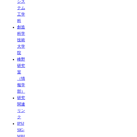
シス
テム
工学
科
創造
科学
技術
大学
院
峰野
研究
室
（情
報学
部）
研究
関連
リン
ク
IPSJ
SIG-
MBL