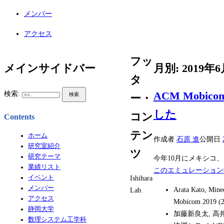
メンバー
アクセス
フッ
メインサイドバー
月別: 2019年
タ
検索:
ACM Mob
ー・
した
コン
Contents
テン
ホーム
作成者
石原 進
公開日
研究室紹介
ツ
研究テーマ
今年10月にメキシコ
業績リスト
このエミュレーション
イベント
Ishihara
メンバー
Arata Kato, Mine
Lab.
アクセス
Mobicom 2019 (2
静岡大学
加藤新良太, 高
数理システム工学科