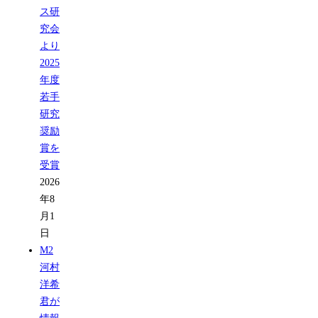
ス研
究会
より
2025
年度
若手
研究
奨励
賞を
受賞
2026
年8
月1
日
M2
河村
洋希
君が