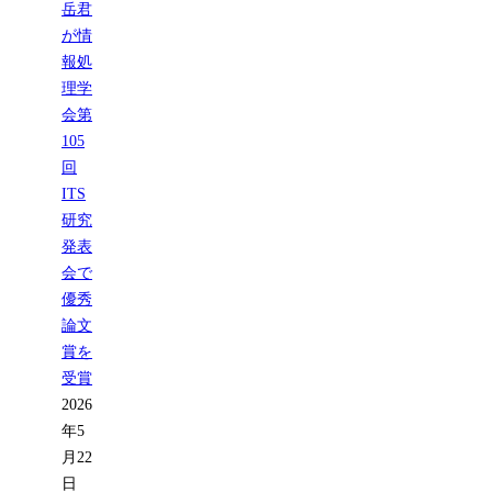
岳君
が情
報処
理学
会第
105
回
ITS
研究
発表
会で
優秀
論文
賞を
受賞
2026
年5
月22
日