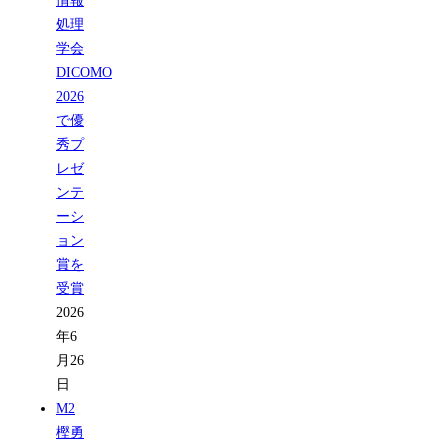
情報
処理
学会
DICOMO
2026
で優
秀プ
レゼ
ンテ
ーシ
ョン
賞を
受賞
2026
年6
月26
日
M2
樫勇