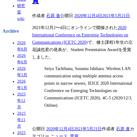
賞
研究
室
作成者
石原 進
公開日
2020年12月4日
2021年5月21日
wiki
2021年12月2〜4日にオンラインで開催された
2020
Archive
International Conference on Emerging Technologies on
Communications (ICETC 2020)
で、修士課程1年生の立
2026
花誠也君の発表が、Student Presentation Awardを受賞
年8月
2026
しました。
年6月
Seiya Tachibana, Susumu Ishihara: Wireless LAN
2026
年5月
communication using multiple antenna access
2026
points in narrow sewers, IEICE 2020 International
年1月
Conference on Emerging Technologies on
2025
Communications (ICETC 2020), 4C-5 (2020/12/3,
年12
Online).
月
2025
年11
月
公開日
2020年12月4日
2021年5月21日
作成者
石原 進
カ
2025
テゴリー
ニュース
,
受賞