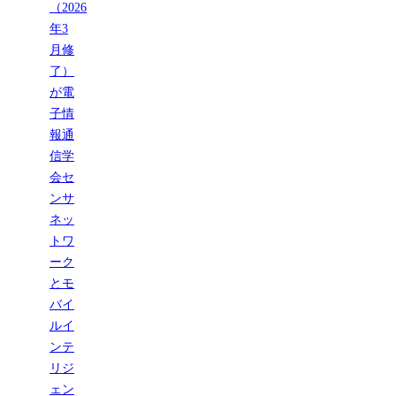
（2026
年3
月修
了）
が電
子情
報通
信学
会セ
ンサ
ネッ
トワ
ーク
とモ
バイ
ルイ
ンテ
リジ
ェン