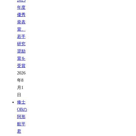
2025
年度
優秀
発表
賞、
若手
研究
奨励
賞を
受賞
2026
年8
月1
日
修士
OBの
阿形
航平
君