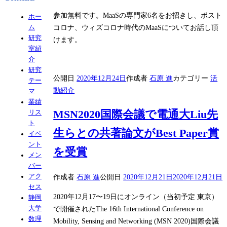
参加無料です。MaaSの専門家6名をお招きし、ポスト
ホー
コロナ、ウィズコロナ時代のMaaSについてお話し頂
ム
研究
けます。
室紹
介
研究
公開日
2020年12月24日
作成者
石原 進
カテゴリー
活
テー
動紹介
マ
業績
MSN2020国際会議で電通大Liu先
リス
ト
生らとの共著論文がBest Paper賞
イベ
ント
を受賞
メン
バー
作成者
石原 進
公開日
2020年12月21日
2020年12月21日
アク
セス
2020年12月17〜19日にオンライン（当初予定 東京）
静岡
で開催されたThe 16th International Conference on
大学
数理
Mobility, Sensing and Networking (MSN 2020)国際会議