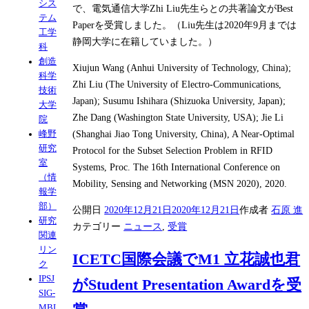
シス
で、電気通信大学Zhi Liu先生らとの共著論文がBest
テム
Paperを受賞しました。（Liu先生は2020年9月までは
工学
静岡大学に在籍していました。）
科
創造
Xiujun Wang (Anhui University of Technology, China);
科学
Zhi Liu (The University of Electro-Communications,
技術
Japan); Susumu Ishihara (Shizuoka University, Japan);
大学
Zhe Dang (Washington State University, USA); Jie Li
院
(Shanghai Jiao Tong University, China), A Near-Optimal
峰野
研究
Protocol for the Subset Selection Problem in RFID
室
Systems, Proc. The 16th International Conference on
（情
Mobility, Sensing and Networking (MSN 2020), 2020.
報学
部）
公開日
2020年12月21日
2020年12月21日
作成者
石原 進
研究
カテゴリー
ニュース
,
受賞
関連
リン
ICETC国際会議でM1 立花誠也君
ク
IPSJ
がStudent Presentation Awardを受
SIG-
MBL