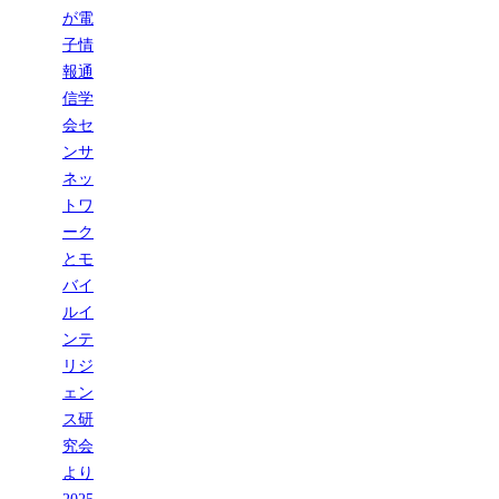
が電
子情
報通
信学
会セ
ンサ
ネッ
トワ
ーク
とモ
バイ
ルイ
ンテ
リジ
ェン
ス研
究会
より