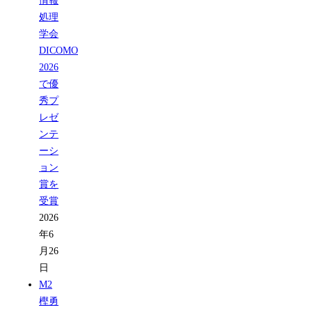
情報
処理
学会
DICOMO
2026
で優
秀プ
レゼ
ンテ
ーシ
ョン
賞を
受賞
2026
年6
月26
日
M2
樫勇