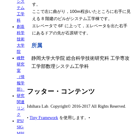
シス
す。
テム
ここで左に曲がり，100m程歩いたところに右手に見
工学
える 8 階建のビルがシステム工学棟です。
科
エレベータで 6F に上って，エレベータを出た右手
創造
にあるドアの先が石原研です。
科学
技術
所属
大学
院
静岡大学大学院 総合科学技術研究科 工学専攻
峰野
研究
工学部数理システム工学科
室
（情
報学
部）
フッター・コンテンツ
研究
関連
Ishihara Lab. Copyright© 2016-2017 All Rights Reserved.
リン
ク
•
Tiny Framework
を使用します。
•
IPSJ
SIG-
MBL