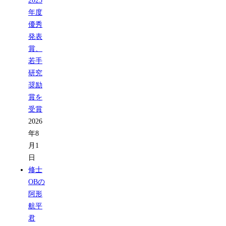
2025
年度
優秀
発表
賞、
若手
研究
奨励
賞を
受賞
2026
年8
月1
日
修士
OBの
阿形
航平
君