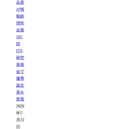
岳君
が情
報処
理学
会第
105
回
ITS
研究
発表
会で
優秀
論文
賞を
受賞
2026
年5
月22
日