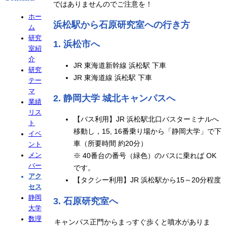
ではありませんのでご注意を！
ホー
浜松駅から石原研究室への行き方
ム
研究
1. 浜松市へ
室紹
介
JR 東海道新幹線 浜松駅 下車
研究
JR 東海道線 浜松駅 下車
テー
マ
2. 静岡大学 城北キャンパスへ
業績
リス
【バス利用】JR 浜松駅北口バスターミナルへ
ト
移動し，15, 16番乗り場から「静岡大学」で下
イベ
車（所要時間 約20分）
ント
メン
※ 40番台の番号（緑色）のバスに乗れば OK
バー
です。
アク
【タクシー利用】JR 浜松駅から15～20分程度
セス
静岡
3. 石原研究室へ
大学
数理
キャンパス正門からまっすぐ歩くと噴水がありま