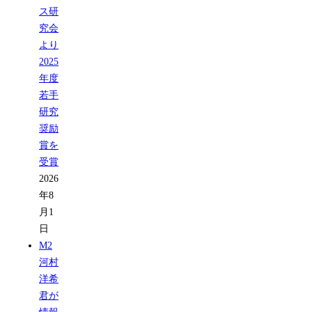
ス研
究会
より
2025
年度
若手
研究
奨励
賞を
受賞
2026
年8
月1
日
M2
河村
洋希
君が