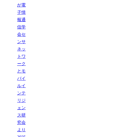
が電
子情
報通
信学
会セ
ンサ
ネッ
トワ
ーク
とモ
バイ
ルイ
ンテ
リジ
ェン
ス研
究会
より