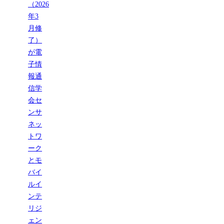
（2026
年3
月修
了）
が電
子情
報通
信学
会セ
ンサ
ネッ
トワ
ーク
とモ
バイ
ルイ
ンテ
リジ
ェン