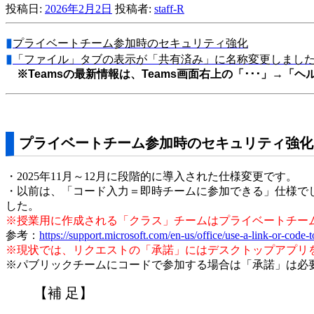
投稿日:
2026年2月2日
投稿者:
staff-R
▮
プライベートチーム参加時のセキュリティ強化
▮
「ファイル」タブの表示が「共有済み」に名称変更しまし
※Teamsの最新情報は、Teams画面右上の「･･･」→
▮
プライベートチーム参加時のセキュリティ強化
・2025年11月～12月に段階的に導入された仕様変更です。
・以前は、「コード入力＝即時チームに参加できる」仕様で
した。
※授業用に作成される「クラス」チームはプライベートチー
参考：
https://support.microsoft.com/en-us/office/use-a-link-or-co
※現状では、リクエストの「承諾」
にはデスクトップアプリ
※パブリックチームにコードで参加する場合は「承諾」は必
【補 足】