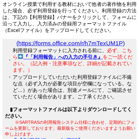
オンライン授業で利用する教材において他者の著作物を利用
した場合、必ず利用登録を行ってください。利用登録の方法
は、下記の【利用登録】バナーをクリックして、フォームに
沿って入力し、入力済みの
登録用フォーマットファイル
（Excelファイル）をアップロードしてください。
(https://forms.office.com/r/h7mTexUM1P)
利用登録フォーマットに入力される前に、
必ず、こち
ら
『「利用報告」への入力の手引き』
をご一読くだ
・
さい。（記入例・注意事項など、詳細が記載されてい
ます。）
・
アップロードしていただいた利用登録ファイルに不備
な点（必ず入力が必要な項目が空欄になっている。な
ど…）があった場合は、別途メールにて、ご確認させ
ていただく場合があります。ご了承ください。
▮フォーマットファイルは以下よりダウンロードしてく
ださい。
※SARTRASの利用報告システム仕様に合わせ、定期的にフォ
ームを更新しております。
最新版をご使用くださいますようお願い
申し上げます。