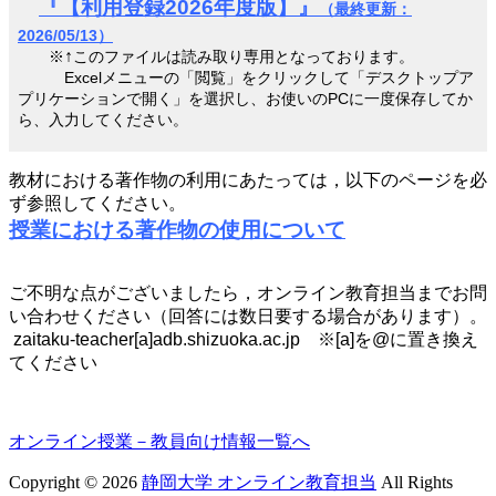
『【利用登録2026年度版】』
（最終更新：
2026/05/13
）
↑
※
このファイルは読み取り専用となっております。
Excelメニューの「閲覧」をクリックして「デスクトップア
プリケーションで開く」を選択し、お使いのPCに一度保存してか
ら、入力してください。
教材における著作物の利用にあたっては，以下のページを必
ず参照してください。
授業における著作物の使用について
ご不明な点がございましたら，オンライン教育担当までお問
い合わせください（回答には数日要する場合があります）。
zaitaku-teacher[a]adb.shizuoka.ac.jp ※[a]を@に置き換え
てください
オンライン授業－教員向け情報一覧へ
Copyright © 2026
静岡大学 オンライン教育担当
All Rights