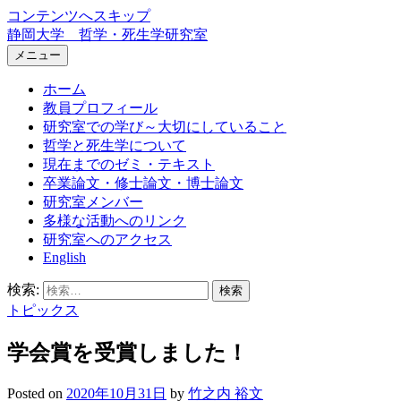
コンテンツへスキップ
静岡大学 哲学・死生学研究室
メニュー
ホーム
教員プロフィール
研究室での学び～大切にしていること
哲学と死生学について
現在までのゼミ・テキスト
卒業論文・修士論文・博士論文
研究室メンバー
多様な活動へのリンク
研究室へのアクセス
English
検索:
トピックス
学会賞を受賞しました！
Posted
on
2020年10月31日
by
竹之内 裕文