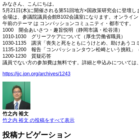
みなさん、こんにちは。
5月21日(木)に開催される第51回地方×国政策研究会に登壇し
会場は、参議院議員会館B102会議室になります。オンライン
午前のテーマ は コンパッションコミュニティ・都市です。
1000 開会あいさつ・趣旨悦明（静岡市議・松谷清）
1010-1030 グリーフケアについて（厚生労働省職員）
1030-1135 講演「喪失と死をともにうけとめ、助けあうコ
1135-1200 報告「コンパッションタウン松崎という挑戦」
1200-1230 質疑応答
議員でない方の参加費は無料です。詳細と申込みについては、
https://jjc.jpn.org/archives/1243
竹之内 裕文
竹之内 裕文 の投稿をすべて表示
投稿ナビゲーション