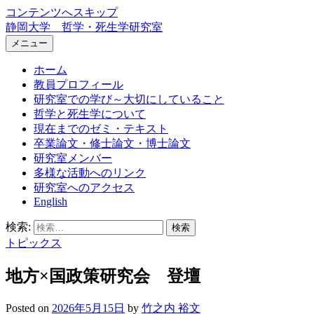
コンテンツへスキップ
静岡大学 哲学・死生学研究室
メニュー
ホーム
教員プロフィール
研究室での学び～大切にしていること
哲学と死生学について
現在までのゼミ・テキスト
卒業論文・修士論文・博士論文
研究室メンバー
多様な活動へのリンク
研究室へのアクセス
English
検索:
トピックス
地方×国政策研究会 登壇
Posted
on
2026年5月15日
by
竹之内 裕文