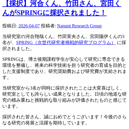
【採択】河合くん、竹田さん、宮田く
んがSPRINGに採択されました！
投稿日:
2026-04-07
投稿者:
Narumi Research Group
当研究室の河合翔哉くん、竹田実央さん、宮田陽伊くんの3
名が、
SPRING（次世代研究者挑戦的研究プログラム）
に採
択されました。
SPRINGは、博士後期課程学生が安心して研究に専念できる
環境を整備し、将来の科学技術を担う研究者の育成を目的と
した支援制度であり、研究奨励費および研究費が支給されま
す。
当研究室から3名が同時に採択されたことは大変喜ばしく、
研究室としても誇らしい成果となりました。日頃の地道な研
究の積み重ねと挑戦的な取り組みが評価されたものと感じて
います。
採択された皆さん、誠におめでとうございます！今後のさら
なる研究の発展と活躍を期待しています。