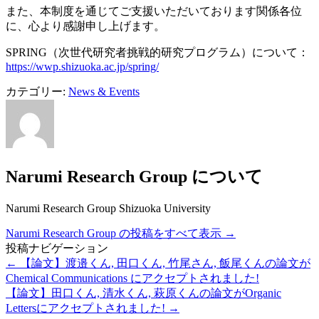
また、本制度を通じてご支援いただいております関係各位
に、心より感謝申し上げます。
SPRING（次世代研究者挑戦的研究プログラム）について：
https://wwp.shizuoka.ac.jp/spring/
カテゴリー:
News & Events
Narumi Research Group について
Narumi Research Group Shizuoka University
Narumi Research Group の投稿をすべて表示
→
投稿ナビゲーション
←
【論文】渡邉くん, 田口くん, 竹尾さん, 飯尾くんの論文が
Chemical Communications にアクセプトされました!
【論文】田口くん, 清水くん, 萩原くんの論文がOrganic
Lettersにアクセプトされました!
→