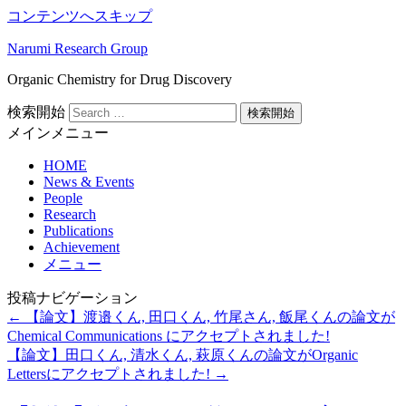
コンテンツへスキップ
Narumi Research Group
Organic Chemistry for Drug Discovery
検索開始
メインメニュー
HOME
News & Events
People
Research
Publications
Achievement
メニュー
投稿ナビゲーション
←
【論文】渡邉くん, 田口くん, 竹尾さん, 飯尾くんの論文が
Chemical Communications にアクセプトされました!
【論文】田口くん, 清水くん, 萩原くんの論文がOrganic
Lettersにアクセプトされました!
→