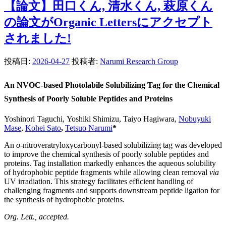
【論文】田口くん, 清水くん, 萩原くん
の論文がOrganic Lettersにアクセプト
されました!
投稿日:
2026-04-27
投稿者:
Narumi Research Group
An NVOC-based Photolabile Solubilizing Tag for the Chemical
Synthesis of Poorly Soluble Peptides and Proteins
Yoshinori Taguchi,
Yoshiki Shimizu, Taiyo Hagiwara,
Nobuyuki
Mase
,
Kohei Sato
,
Tetsuo Narumi
*
An
o
-nitroveratryloxycarbonyl-based solubilizing tag was developed
to improve the chemical synthesis of poorly soluble peptides and
proteins. Tag installation markedly enhances the aqueous solubility
of hydrophobic peptide fragments while allowing clean removal
via
UV irradiation. This strategy facilitates efficient handling of
challenging fragments and supports downstream peptide ligation for
the synthesis of hydrophobic proteins.
Org. Lett., accepted.