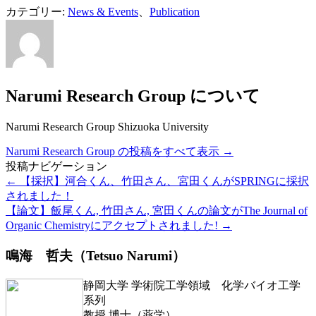
カテゴリー:
News & Events
、
Publication
Narumi Research Group について
Narumi Research Group Shizuoka University
Narumi Research Group の投稿をすべて表示
→
投稿ナビゲーション
←
【採択】河合くん、竹田さん、宮田くんがSPRINGに採択
されました！
【論文】飯尾くん, 竹田さん, 宮田くんの論文がThe Journal of
Organic Chemistryにアクセプトされました!
→
鳴海 哲夫（Tetsuo Narumi）
静岡大学 学術院工学領域 化学バイオ工学
系列
教授 博士（薬学）