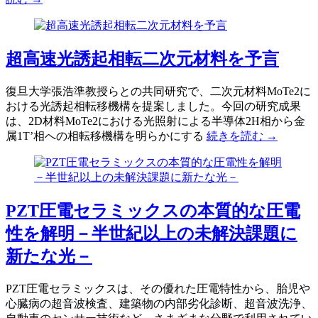
超高速光誘起相転二次元材料を予言
復旦大学張浩準教授らとの共同研究で、二次元材料MoTe2に
おける光誘起相転移機構を提案しました。今回の研究成果
は、2D材料MoTe2における光照射による半導体2H相から金
属1T’相への相転移機構を明らかにする
続きを読む →
PZT圧電セラミックスの本質的な圧電
性を解明－半世紀以上の未解決課題に
新たな光－
PZT圧電セラミックスは、その優れた圧電特性から、胎児や
心臓病の超音波検査、建築物の内部劣化診断、超音波洗浄、