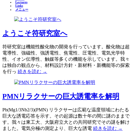
Lectures
Links
メニュー
ようこそ符研究室へ
符研究室は機能性酸化物の開発を行っています。酸化物は超
電導性、強磁性、強誘電性、焦電性、圧電性、電気光学特
性、イオン伝導性、触媒等多くの機能を示しています。我々
は独自の観点から、材料設計方針・新材料・新機能等の探索
を行っ
続きを読む →
PMNリラクサーの巨大誘電率を解明
Pb(Mg1/3Nb2/3)(PMN) リラクサーは広範な温度領域にわたる
巨大な誘電応答を示す。その起源は数十年の間に謎のままで
す。我々は東工大、大阪府立大との共同研究でその謎を解け
ました。電気分極の測定より、巨大な誘電
続きを読む →