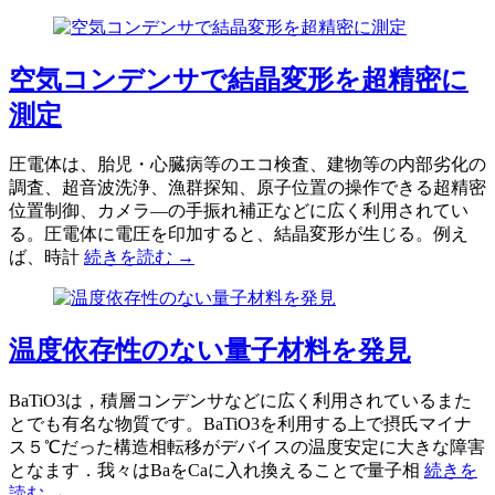
空気コンデンサで結晶変形を超精密に
測定
圧電体は、胎児・心臓病等のエコ検査、建物等の内部劣化の
調査、超音波洗浄、漁群探知、原子位置の操作できる超精密
位置制御、カメラ―の手振れ補正などに広く利用されてい
る。圧電体に電圧を印加すると、結晶変形が生じる。例え
ば、時計
続きを読む →
温度依存性のない量子材料を発見
BaTiO3は，積層コンデンサなどに広く利用されているまた
とでも有名な物質です。BaTiO3を利用する上で摂氏マイナ
ス５℃だった構造相転移がデバイスの温度安定に大きな障害
となます．我々はBaをCaに入れ換えることで量子相
続きを
読む →