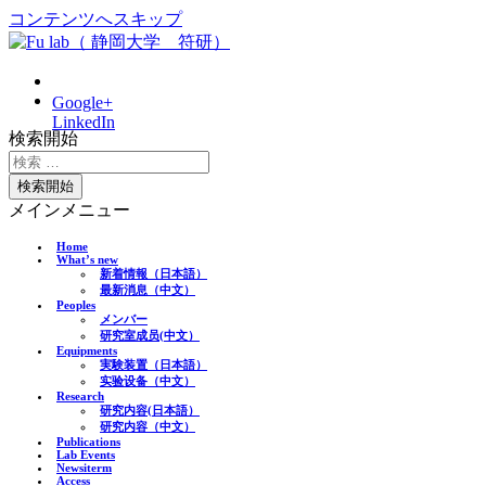
コンテンツへスキップ
Fu lab（ 静岡大学 符研）
静岡大学, Shizuoka University, Desheng Fu, 符 徳勝, 符 德
Google+
胜,ferroelectric, 強誘電体, 铁电, 圧電, 压电
LinkedIn
検索開始
メインメニュー
Home
What’s new
新着情報（日本語）
最新消息（中文）
Peoples
メンバー
研究室成员(中文）
Equipments
実験装置（日本語）
实验设备（中文）
Research
研究内容(日本語）
研究内容（中文）
Publications
Lab Events
Newsiterm
Access