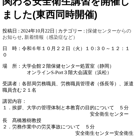
関わる安全衛生講習を開催し
ました(東西同時開催)
投稿日 : 2024年10月22日 | カテゴリー :
[保健センターからの
お知らせ
,
新着情報（感染症など）
日 時：令和６年１０月２２日（火）１０:３０～１２：１
０
場 所：大学会館２階保健センター処置室（静岡）
・・・・・
オンラインS-Port３階大会議室（浜松）
受講者：各部局労務職員、労務職員管理者（係長等）、派遣
職員含む２１名
講習内容：
１．挨拶、大学の管理体制と本教育の目的について ５分
・・・。。。。。。。。。。。。・・・
安全衛生センター
長 髙橋雅樹教授
２．労務作業中の労災事故について ５分
・。。。。・・・・・・・・・。
安全衛生センター安全衛生