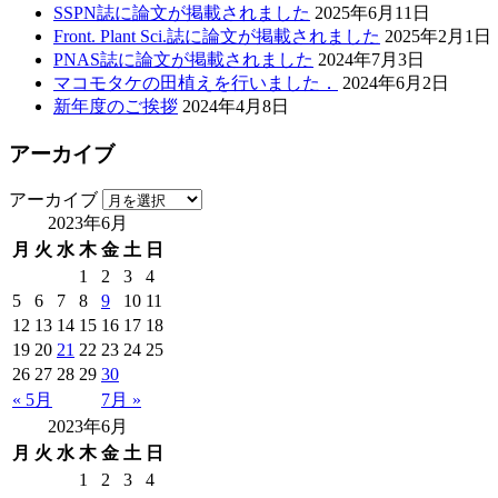
SSPN誌に論文が掲載されました
2025年6月11日
Front. Plant Sci.誌に論文が掲載されました
2025年2月1日
PNAS誌に論文が掲載されました
2024年7月3日
マコモタケの田植えを行いました．
2024年6月2日
新年度のご挨拶
2024年4月8日
アーカイブ
アーカイブ
2023年6月
月
火
水
木
金
土
日
1
2
3
4
5
6
7
8
9
10
11
12
13
14
15
16
17
18
19
20
21
22
23
24
25
26
27
28
29
30
« 5月
7月 »
2023年6月
月
火
水
木
金
土
日
1
2
3
4