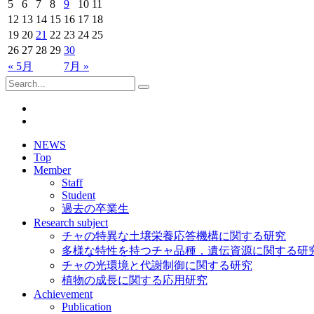
5
6
7
8
9
10
11
12
13
14
15
16
17
18
19
20
21
22
23
24
25
26
27
28
29
30
« 5月
7月 »
NEWS
Top
Member
Staff
Student
過去の卒業生
Research subject
チャの特異な土壌栄養応答機構に関する研究
多様な特性を持つチャ品種，遺伝資源に関する研
チャの光環境と代謝制御に関する研究
植物の成長に関する応用研究
Achievement
Publication