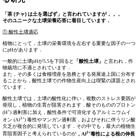
「茶 (チャ) は土を選ばず」と言われていますが，，，
そのユニークな土壌栄養応答に着目しています．
① 酸性土壌適応
植物にとって，土壌の栄養環境を左右する重要な因子の一つ
にpHがあります．
一般的に土壌pHが5.5を下回ると
「酸性土壌」
と言われ，作
物栽培に不適とされています．
また，その多くは食糧増産を急務とする発展途上国に分布す
ることから，酸性土壌での作物生産向上は喫緊の課題とされ
ています．
酸性土壌では，土壌の酸性化に伴い，複数のストレス要因が
発現し，植物の生育が阻害されます．酸そのもののプロトン
+
(H
) 過剰害に加え，酸性条件で可溶化するアルミニウムイ
3+
オン (Al
) 毒性やマンガン過剰害，およびそれに伴うリン酸
欠乏が複合的に発現しています．その中でも，最大の植物生
3+
育阻害因子と考えられているのが
，Al
毒性による根の伸長