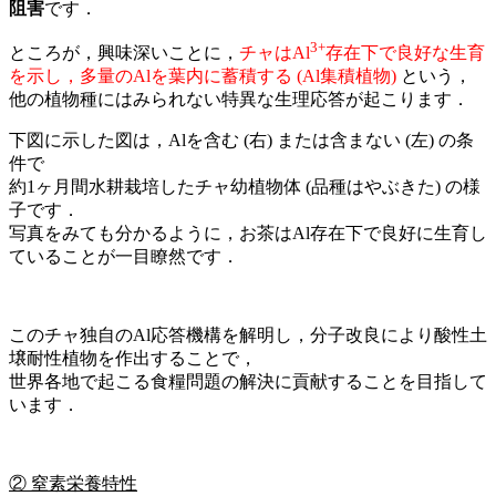
阻害
です．
3+
ところが，興味深いことに，
チャはAl
存在下で良好な生育
を示し，多量のAlを葉内に蓄積する (Al集積植物)
という，
他の植物種にはみられない特異な生理応答が起こります．
下図に示した図は，Alを含む (右) または含まない (左) の条
件で
約1ヶ月間水耕栽培したチャ幼植物体 (品種はやぶきた) の様
子です．
写真をみても分かるように，お茶はAl存在下で良好に生育し
ていることが一目瞭然です．
このチャ独自のAl応答機構を解明し，分子改良により酸性土
壌耐性植物を作出することで，
世界各地で起こる食糧問題の解決に貢献することを目指して
います．
② 窒素栄養特性