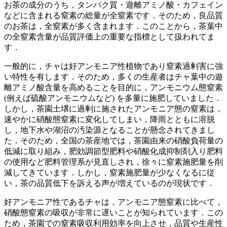
お茶の成分のうち，タンパク質・遊離アミノ酸・カフェイン
などに含まれる窒素の総量が全窒素です．そのため，良品質
のお茶は，全窒素が多く含まれます．このことから，茶葉中
の全窒素含量が品質評価上の重要な指標として扱われてま
す．
一般的に，チャは好アンモニア性植物であり窒素過剰害に強
い特性を有します．そのため，多くの生産者はチャ葉中の遊
離アミノ酸含量を高めることを目的に，アンモニウム態窒素
(例えば硫酸アンモニウムなど) を多量に施肥していました．
しかし，茶園土壌に過剰に施されたアンモニア態の窒素は，
速やかに硝酸態窒素に変化してしまい，降雨とともに溶脱
し，地下水や湖沼の汚染源となることが懸念されてきまし
た．そのため，全国の茶産地では，茶園由来の硝酸負荷量の
低減に取り組み，肥効調節型肥料や硝酸化成抑制剤入り肥料
の使用など肥料管理系が見直しされ，徐々に窒素施肥量を削
減してきています．しかし，窒素施肥量が少なくなるに従
い，茶の品質低下を訴える声が増えているのが現状です．
好アンモニア性であるチャは，アンモニア態窒素に比べて，
硝酸態窒素の吸収が非常に遅いことが知られています．この
ため，茶園での窒素吸収利用効率を向上させ，品質や生産性