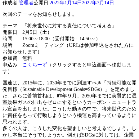
作成者
管理者
公開日
2022年1月14日
2022年7月14日
次回のテーマをお知らせします。
テーマ 「将来世代に対する責任について考える」
開催日 2月5日（土）
時間 15:00～18:00（受付開始：14:50～）
場所 Zoomミーティング（URLは参加申込をされた方に
お知らせします）
参加費 無料
申込み
こくちーず
（クリックすると申込画面へ移動しま
す）
国連は、2015年に、2030年までに到達すべき「持続可能な開
発目標（Sustainable Development Goals=SDGs）」を定めまし
た。さらに菅前首相は、昨年９月、2050年までに実質的に温
室効果ガスの排出をゼロにするというカーボン・ニュートラ
ル宣言を出しました。こうした動きの中で、将来世代のため
に責任をもって行動しようという機運も高まっているように
思われます。
多くの人は、こうした変化を望ましいと考えるでしょう。し
かし本当にそうでしょうか。例えばSDGsに対しては、企業