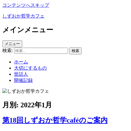
コンテンツへスキップ
しずおか哲学カフェ
メインメニュー
メニュー
検索:
ホーム
大切にするもの
世話人
開催記録
月別: 2022年1月
第18回しずおか哲学caféのご案内