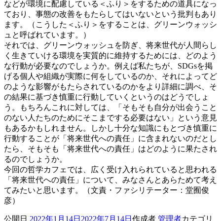
などが環境に配慮している＜ふり＞をするための道具になっ
ており、事態の改善をもたらしてはいないという批判もあり
ます。（こうした＜ふり＞をすることは、グリーンウォッシ
ュと呼ばれています。）
それでは、グリーンウォッシュを防ぎ、将来世代が人間らし
く生きていける環境を実質的に維持するためには、どのよう
な行動が必要なのでしょうか。例えば私たちが、SDGsを掲
げる個人や組織が実際に何をしているのか、それによってど
のような影響がもたらされているのかをより詳細に調べ、そ
の結果に基づき慎重に行動していくというのはどうでしょ
う。もちろんこれに対しては、「そもそも自分が出会うこと
のない人たちのためにそこまでする必要はない」という意見
もあるかもしれません。しかし十分な知識にもとづき慎重に
行動することが「将来世代への責任」に含まれないのだとし
たら、そもそも「将来世代への責任」はどのように果たされ
るのでしょうか。
今回の哲学カフェでは、広く受け入れられていると思われる
「将来世代への責任」について、みなさんとあらためて考え
てみたいと思います。（文責・ファシリテーター：堂囿俊
彦）
公開日
2022年1月14日
2022年7月14日
作成者
管理者
カテゴリ