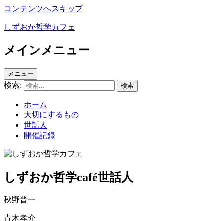
コンテンツへスキップ
しずおか哲学カフェ
メインメニュー
メニュー
検索:
ホーム
大切にするもの
世話人
開催記録
しずおか哲学café世話人
秋野晋一
青木孝介