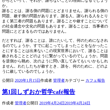
からといって、それが、謝らないことの理由になるでしょう
か。
謝ることは、謝る側の問題にとどまりません。謝られる側の
問題、赦す側の問題があります。謝る人、謝られる人をとり
まく第三者の問題もあります。謝ることや赦すことについて
の社会通念や文化の問題もあります。謝ることは、当事者の
問題にとどまるものではありません。
だとすれば、謝ることは、誰にたいして、何のためになされ
るのでしょうか。すでに起こってしまったことをなかったこ
とにすることは出来ないこの現実世界において、謝ることは
赦されることとどのように繋がっているのでしょうか。問題
を逆側から眺め、次のように問い直してみてもいいかもしれ
ません。わたしたちが赦すとき、誰を、何のために、どのよ
うに赦しているのでしょうか。
公開日
2020年1月15日
作成者
管理者
カテゴリー
カフェ報告
第1回しずおか哲学café報告
作成者
管理者
公開日
2019年4月24日
2019年4月24日