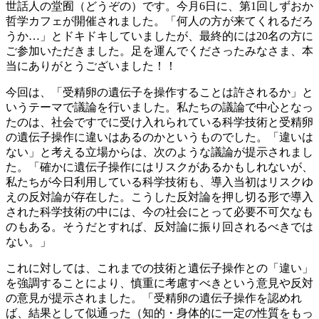
世話人の堂囿（どうぞの）です。今月6日に、第1回しずおか
哲学カフェが開催されました。「何人の方が来てくれるだろ
うか…」とドキドキしていましたが、最終的には20名の方に
ご参加いただきました。足を運んでくださったみなさま、本
当にありがとうございました！！
今回は、「受精卵の遺伝子を操作することは許されるか」と
いうテーマで議論を行いました。私たちの議論で中心となっ
たのは、社会ですでに受け入れられている科学技術と受精卵
の遺伝子操作に違いはあるのかというものでした。「違いは
ない」と考える立場からは、次のような議論が提示されまし
た。「確かに遺伝子操作にはリスクがあるかもしれないが、
私たちが今日利用している科学技術も、導入当初はリスクゆ
えの反対論が存在した。こうした反対論を押し切る形で導入
された科学技術の中には、今の社会にとって必要不可欠なも
のもある。そうだとすれば、反対論に振り回されるべきでは
ない。」
これに対しては、これまでの技術と遺伝子操作との「違い」
を強調することにより、慎重に考慮すべきという意見や反対
の意見が提示されました。「受精卵の遺伝子操作を認めれ
ば、結果として似通った（知的・身体的に一定の性質をもっ