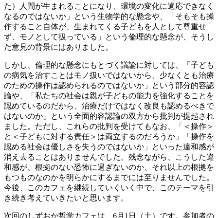
た）人間が生まれることになり、環境の変化に適応できなく
なるのではないか」という生物学的な懸念や、「そもそも操
作すること自体が、生まれてくる子どもを人として尊重せ
ず、モノとして扱っている」という倫理的な懸念が、そうし
た意見の背景にはありました。
しかし、倫理的な懸念にもとづく議論に対しては、「子ども
の病気を治すことはモノ扱いではないから、少なくとも治療
のための操作は認められるのではないか」という部分的容認
論や、「私たちの社会は親が子どもの能力を強化することを
認めているのだから、治療だけではなく改良も認めるべきで
はないのか」という全面的容認論の双方から批判が提起され
ました。ただし、これらの批判を受けてもなお、「＜操作＞
と＜子どもに対する責任＞は両立するのだろうか」「操作を
認める社会は優しさを失うのではないか」といった違和感が
消え去ることはありませんでした。残念ながら、こうした違
和感が、根拠のない恐怖に過ぎないのか、それ以上の根拠を
もつものなのかを明らかにするまでには至りませんでした。
今後、このカフェを継続していくいく中で、このテーマを引
き続き考えていきたいと思います。
次回のしずおか哲学カフェは、6月1日（土）です。参加者の