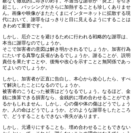
赦なく徹底的に叩きのめす。不適当な謝罪が「炎上」を引き
起こし、バッシングがさらに加熱することも珍しくありませ
ん。画像や映像がまたたくまにインターネットに拡散する現
代において、謝罪をはっきりと目に見えるようにすることは
きわめて重要です。
しかし、厄介ごとを避けるために行われる戦略的な謝罪は、
本当に謝罪なのでしょうか。
そこで加害者の意図は解き明かされるでしょうか。加害行為
にたいする真摯な反省があるでしょうか。謝ることが、説明
責任を果たすことや、後悔や改心を示すことと無関係であっ
てよいのでしょうか。
しかし、加害者が正直に告白し、本心から改心したら、すべ
て解決したことになるのでしょうか。
被害者のこうむった被害はどうなるでしょう。なるほど、金
銭に換算できる損害なら、金銭的に埋め合わせることができ
るかもしれません。しかし、心の傷や体の傷はどうでしょう
か。人の命はどうでしょうか。どのような謝罪をしたところ
で、どうすることもできない喪失があります。
しかし、元通りにすることも、埋め合わせることもできない