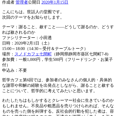
作成者
管理者
公開日
2020年1月15日
こんにちは。世話人の堂囿です。
次回のテーマをお知らせします。
テーマ：謝ること、赦すこと――どうして謝るのか、どうす
れば赦されるのか
ファシリテーター：小田透
日時：2020年2月1日（土）
15:00～18:00（14:30～受付＆テーブルトーク）
場所：
スノドカフェ七間町
（静岡県静岡市葵区七間町7-8)
参加費：一般1,000円，学生500円（フリードリンク・お菓子
付）
申込み：不要
哲学カフェ第6回では、参加者のみなさんの個人的・具体的
な謝罪や和解の経験を出発点としながら、謝ることと赦する
ことについて、哲学的に考えてみたいと思います。
わたしたちはもしかするとクレーマー社会に生きているのか
もしれません。不良品や粗悪品を売りつけられれば、そんな
ものを売った側を糾弾する。反社会的行動を犯した者は、容