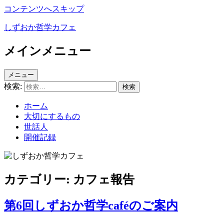
コンテンツへスキップ
しずおか哲学カフェ
メインメニュー
メニュー
検索:
ホーム
大切にするもの
世話人
開催記録
カテゴリー:
カフェ報告
第6回しずおか哲学caféのご案内