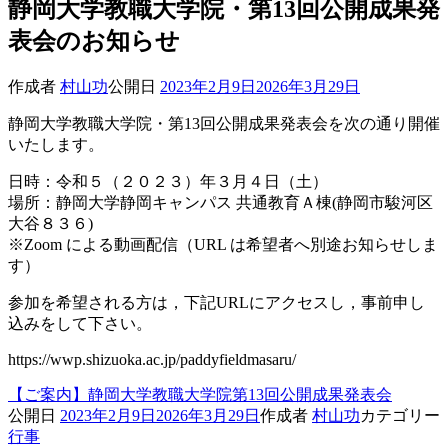
静岡大学教職大学院・第13回公開成果発
表会のお知らせ
作成者
村山功
公開日
2023年2月9日
2026年3月29日
静岡大学教職大学院・第13回公開成果発表会を次の通り開催
いたします。
日時：令和５（２０２３）年３月４日（土）
場所：静岡大学静岡キャンパス 共通教育Ａ棟(静岡市駿河区
大谷８３６)
※Zoom による動画配信（URL は希望者へ別途お知らせしま
す）
参加を希望される方は，下記URLにアクセスし，事前申し
込みをして下さい。
https://wwp.shizuoka.ac.jp/paddyfieldmasaru/
【ご案内】静岡大学教職大学院第13回公開成果発表会
公開日
2023年2月9日
2026年3月29日
作成者
村山功
カテゴリー
行事