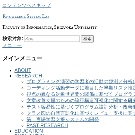
コンテンツへスキップ
Knowledge System Lab
Faculty of Informatics, Shizuoka University
検索対象:
検索
メニュー
メインメニュー
ABOUT
RESEARCH
プログラミング演習の学習者の活動の観測と分析
コーディング活動データに着目した早期リスク推
視点の異なる対象世界間の関係に基づくプログラ
文章改善支援のための論証構造可視化に関する研
テスト容易性に基づくプログラム設計分析・改善
クラス図の自然言語化に基づくレビュー支援に関
第二言語学習支援システムの開発
PAST RESEARCH
EDUCATION