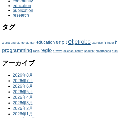
community
education
publication
research
タグ
et
etrobo
enpit
education
h
ai
alst
android
ce
cle
dart
exercise
fit
flutter
programming
regio
radio
s-wave
science_nature
security
smartphone
sum
アーカイブ
2026年8月
2026年7月
2026年6月
2026年5月
2026年4月
2026年3月
2026年2月
2026年1月