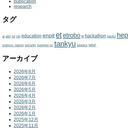
publication
research
タグ
et
hep
etrobo
enpit
education
hackathon
ai
alst
ce
cle
fit
hacku
tankyu
science_nature
security
summer-oc
toppers
WiNF
アーカイブ
2026年8月
2026年7月
2026年6月
2026年5月
2026年4月
2026年3月
2026年2月
2026年1月
2025年12月
2025年11月