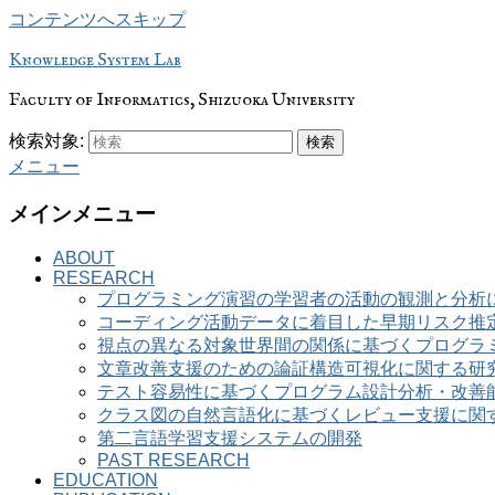
コンテンツへスキップ
Knowledge System Lab
Faculty of Informatics, Shizuoka University
検索対象:
検索
メニュー
メインメニュー
ABOUT
RESEARCH
プログラミング演習の学習者の活動の観測と分析
コーディング活動データに着目した早期リスク推
視点の異なる対象世界間の関係に基づくプログラ
文章改善支援のための論証構造可視化に関する研
テスト容易性に基づくプログラム設計分析・改善
クラス図の自然言語化に基づくレビュー支援に関
第二言語学習支援システムの開発
PAST RESEARCH
EDUCATION